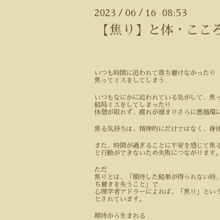
2023
06
16 08:53
/
/
【焦り】と体・ここ
いつも時間に追われて落ち着けなかったり
…
焦ってミスをしてしまう
いつもなにかに追われている気がして、焦
結局ミスをしてしまったり
休憩が取れず、疲れが溜まり
さらに悪循環
焦る気持ちは、精神的にだけではなく、身
また、時間が過ぎることに不安を感じて焦
と行動ができないため失敗につながります
ただ
焦りとは、「期待した結果が得られない時
ち着きを失うこと」で
心理学者アドラーによれば、「焦り」とい
とされています。
期待から生まれる