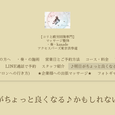
【コリと疲労回復専門】
マッサージ整体
・奏・kanade
アクセスバーズ東京表参道
の方へ
・奏・の施術
営業日とご予約方法
コース・料金
LINE通話で予約
スタッフ紹介
♪明日がちょっと良くな
サロンへの行き方）
★企業様への出張マッサージ★
フォトギ
がちょっと良くなる♪かもしれな