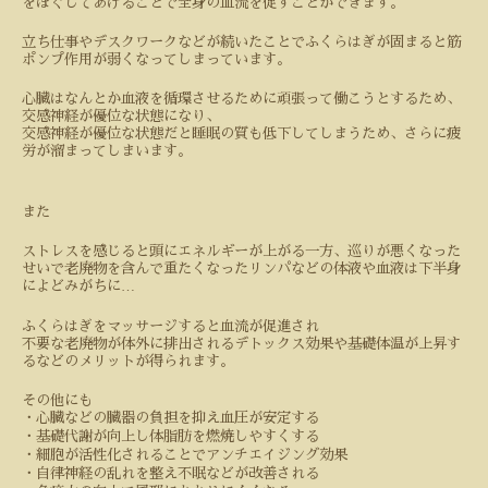
をほぐしてあげることで全身の血流を促すことができます。
立ち仕事やデスクワークなどが続いたことでふくらはぎが固まると筋
ポンプ作用が弱くなってしまっています。
心臓はなんとか血液を循環させるために頑張って働こうとするため、
交感神経が優位な状態になり、
交感神経が優位な状態だと睡眠の質も低下してしまうため、さらに疲
労が溜まってしまいます。
また
ストレスを感じると頭にエネルギーが上がる一方、巡りが悪くなった
せいで老廃物を含んで重たくなったリンパなどの体液や血液は下半身
…
によどみがちに
ふくらはぎをマッサージすると血流が促進され
不要な老廃物が体外に排出されるデトックス効果や基礎体温が上昇す
るなどのメリットが得られます。
その他にも
・心臓などの臓器の負担を抑え血圧が安定する
・基礎代謝が向上し体脂肪を燃焼しやすくする
・細胞が活性化されることでアンチエイジング効果
・自律神経の乱れを整え不眠などが改善される