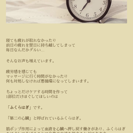
寝ても疲れが取れなかったり
前日の疲れを翌日に持ち越してしまって
…
毎日なんだかダルい
そんなお声も増えています。
疲労感を感じても
マッサージに行く時間がなかったり
何も対処しなければ悪循環になってしまいます。
ちょっとだけケアする時間を作って
1
部位だけほぐしてほしいのは
「
ふくらはぎ
」です。
「第二の心臓」と呼ばれているふくらはぎ。
筋ポンプ作用によって血液を心臓へ押し戻す働きがあり、ふくらはぎ