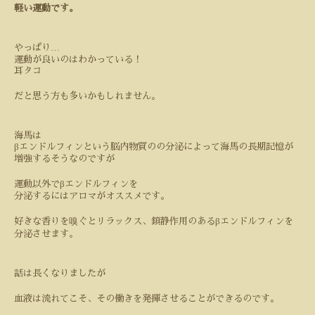
軽い運動です。
…
やっぱり
運動が良いのはわかっている！
耳タコ
だと思う方も多いかもしれません。
海馬は
β
エンドルフィンという脳内物質のの分泌によって海馬の長期記憶が
増強するそうなのですが
β
運動以外で
エンドルフィンを
分泌するにはアロマがオススメです。
β
好きな香りを嗅ぐとリラックス、鎮静作用のある
エンドルフィンを
分泌させます。
話は長くなりましたが
血液は流れてこそ、その働きを発揮させることができるのです。