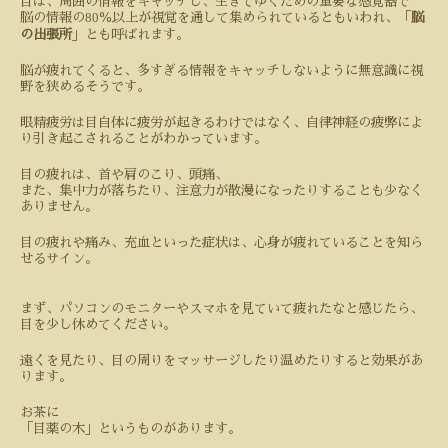
目は、周囲の情報をキャッチし、生きてゆくための重要な感覚器で
80
脳の情報の
％以上が視覚を通して集められているともいわれ、「
脳
の出張所
」とも呼ばれます。
脳が疲れてくると、多すぎる情報をキャッチしないように無意識に視
野を狭めるそうです。
眼精疲労は目自体に疲労が起きるわけではなく、自律神経の疲弊によ
り引き起こされることがわかっています。
目の疲れは、首や肩のこり、頭痛、
また、集中力が落ちたり、注意力が散漫になったりすることも少なく
ありません。
目の疲れや痛み、充血といった症状は、心身が疲れていることを知ら
せるサイン。
まず、パソコンのモニターやスマホを見ていて疲れたなと感じたら、
目を少し休めてください。
遠くを見たり、目の周りをマッサージしたり温めたりすると効果があ
ります。
お茶に
「目薬の木」というものがあります。