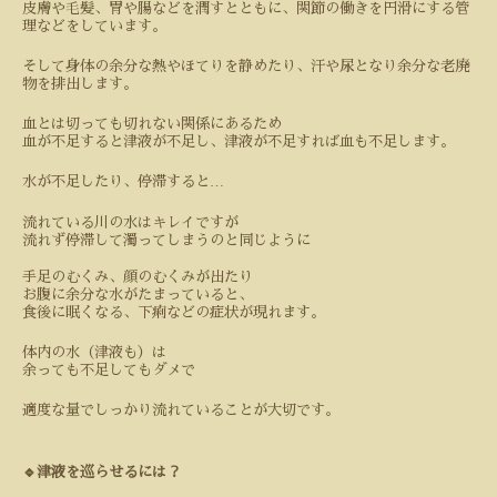
皮膚や毛髪、胃や腸などを潤すとともに、関節の働きを円滑にする管
理などをしています。
そして身体の余分な熱やほてりを静めたり、汗や尿となり余分な老廃
物を排出します。
血とは切っても切れない関係にあるため
血が不足すると津液が不足し、津液が不足すれば血も不足します。
…
水が不足したり、停滞すると
流れている川の水はキレイですが
流れず停滞して濁ってしまうのと同じように
手足のむくみ、顔のむくみが出たり
お腹に余分な水がたまっていると、
食後に眠くなる、下痢などの症状が現れます。
体内の水（津液も）は
余っても不足してもダメで
適度な量でしっかり流れていることが大切です。
🔹津液を巡らせるには？