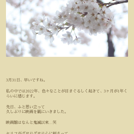
3
31
月
日、早いですね。
2022
3
1
私の中では
年、色々なことが目まぐるしく起きて、
ヶ月が
年く
らいに感じます。
先日、ふと思い立って
久しぶりに映画を観にいきました。
…
映画館はなんと鬼滅以来
笑
セリフがグサりグサり心に刺さって