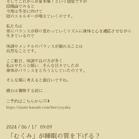
そしてこれからが夏本場！という感覚ですが
陰陽論でみると
今度は冬至に向けて
陰のエネルギーが増えていくのです。
私たちは
常にバランスが移り変わっていくリズムに身体と心を適応させながら
生きているので
体調やメンタルのバランスが崩れることは
自然なことです。
ここ数日、体調不良の方が多く
…
私はやたらと眠い
そんな日々でしたが
身体がバランスをとろうとしていたのです。
そんな風に考えると面白いですね。
…
疲れは蓄積する前に
ご予約はこちらから💁‍♀️⬇️
https://izumi-kanade.com/free/yoyaku
2024
06
17 09:09
/
/
「むくみ」が睡眠の質を下げる？