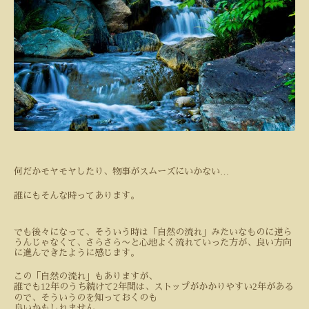
…
何だかモヤモヤしたり、物事がスムーズにいかない
誰にもそんな時ってあります。
でも後々になって、そういう時は「自然の流れ」みたいなものに逆ら
うんじゃなくて、さらさら〜と心地よく流れていった方が、良い方向
に進んできたように感じます。
この「自然の流れ」もありますが、
12
2
2
誰でも
年のうち続けて
年間は、ストップがかかりやすい
年がある
ので、そういうのを知っておくのも
良いかもしれません。