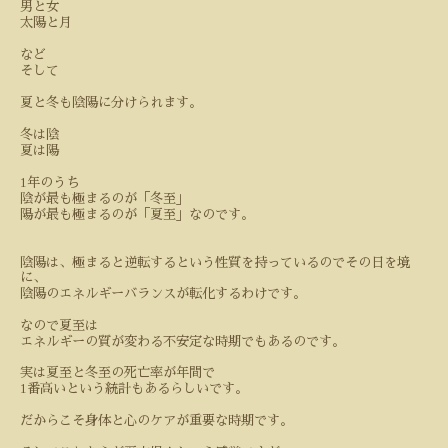
男と女
太陽と月
など
そして
夏と冬も陰陽に分けられます。
冬は陰
夏は陽
1
年のうち
陰が最も極まるのが「冬至」
陽が最も極まるのが「夏至」なのです。
陰陽は、極まると逆転するという性質を持っているのでその日を境
に、
陰陽のエネルギーバランスが転化するわけです。
なので夏至は
エネルギーの質が変わる不安定な時期でもあるのです。
実は夏至と冬至の死亡率が年間で
1
番高いという統計もあるらしいです。
だからこそ身体と心のケアが重要な時期です。