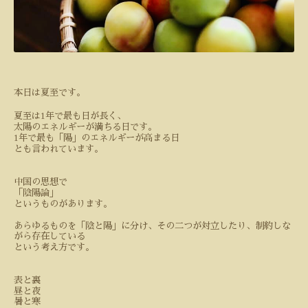
本日は夏至です。
1
夏至は
年で最も日が長く、
太陽のエネルギーが満ちる日です。
1
年で最も「陽」のエネルギーが高まる日
とも言われています。
中国の思想で
「陰陽論」
というものがあります。
あらゆるものを「陰と陽」に分け、その二つが対立したり、制約しな
がら存在している
という考え方です。
表と裏
昼と夜
暑と寒