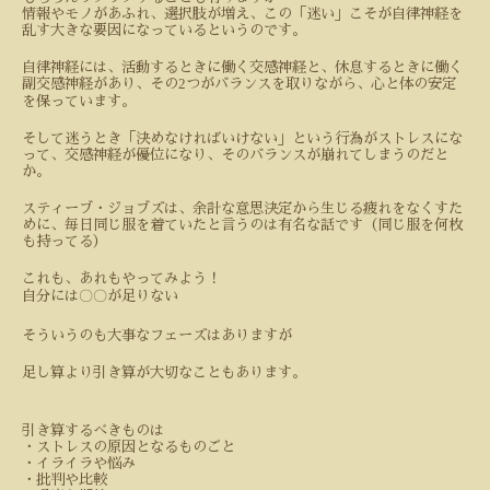
情報やモノがあふれ、選択肢が増え、この「迷い」こそが自律神経を
乱す大きな要因になっているというのです。
自律神経には、活動するときに働く交感神経と、休息するときに働く
2
副交感神経があり、その
つがバランスを取りながら、心と体の安定
を保っています。
そして迷うとき「決めなければいけない」という行為がストレスにな
って、交感神経が優位になり、そのバランスが崩れてしまうのだと
か。
スティーブ・ジョブズは、余計な意思決定から生じる疲れをなくすた
めに、毎日同じ服を着ていたと言うのは有名な話です（同じ服を何枚
も持ってる）
これも、あれもやってみよう！
自分には〇〇が足りない
そういうのも大事なフェーズはありますが
足し算より引き算が大切なこともあります。
引き算するべきものは
・ストレスの原因となるものごと
・イライラや悩み
・批判や比較