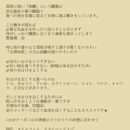
湿度に弱い「脾臓」という臓器は
消化器系の要の臓器で
食べた物を栄養に変えて全身に運ぶ働きをしています。
この働きが弱れば
必要な気血水を作ったり巡らすことができず
体がしっかり機能しなくなり毒素も溜まってしまう
…
悪循環
😢
特に雨や曇りなど湿度が増すと調子が悪くなりやすい
「水滞体質」の方は脾臓が弱りやすいので
🌿
冷たいものをとりすぎない
🌿
甘い物を食べすぎない（砂糖は体を冷やすため）
🌿
体の水はけをよくする
水はけを良くする食べものは
ナス、きゅうり、すいか、キウイフルーツ、トマト、バナナ、キャベ
ツ、小豆などがあります。
そして水はけを良くするためには
軽い汗をかくような運動が一番ですが
半身浴や足湯、岩盤浴、
★
足のマッサージなどで血流を良くすることもオススメです
120
分クーポンはお客様ひとりひとりの状態に合わせて
指圧、オイルフット、ドライヘッドスパ、