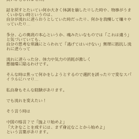
話を戻すとたいてい何か大きく体調を崩したりした時や、物事がうま
くいかない時というのは、
自分が流れに逆らおうとしていた時だったり、何かを我慢して嫌々や
…
っていたり
多分、心の奥底の本心というか、魂みたいなものでは「これは違う」
と気づいていても、
自分の思考な常識にとらわれて「逃げてはいけない」無理に抵抗し流
れに逆らって
流れに逆らった分、体力や気力の消耗が激しく
悪循環に陥るわけです。
そんな時は焦って何かをしようとするので選択を誤ったりで変なスパ
…
イラルにハマり
私自身もそんな経験があります。
でも流れを変えたい！
そう言う時は
中国の格言？で「隗より始めよ」
「大きなことを成すには、まず身近なことから始めよ」
という言葉があります。