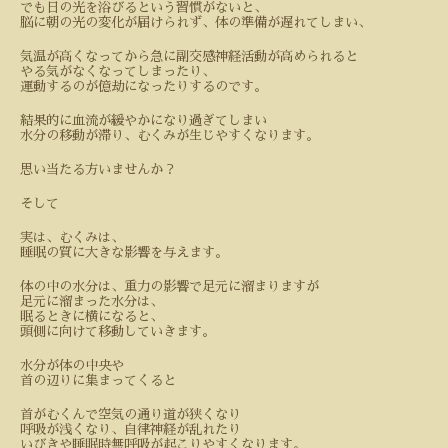
でも日の光を浴びるという習慣がないと、
脳に朝の光の変化が届けられず、体の準備が遅れてしまい、
気温が高くなってから急に副交感神経活動が高められると
やる気がなくなってしまったり、
運動するのが億劫になったりするのです。
結果的に血流が緩やかになり過ぎてしまい
水分の移動が滞り、むくみが生じやすくなります。
思い当たる方いませんか？
そして
実は、むくみは、
睡眠の質に大きな影響を与えます。
体の中の水分は、重力の影響で足元に溜まりますが
足元に溜まった水分は、
眠るときに横になると、
頭側に向けて移動していきます。
水分が体の中央や
首の辺りに集まってくると
首がむくんで空気の通り道が狭くなり
呼吸が浅くなり、自律神経が乱れたり
いびきや睡眠時無呼吸が起こりやすくなります。