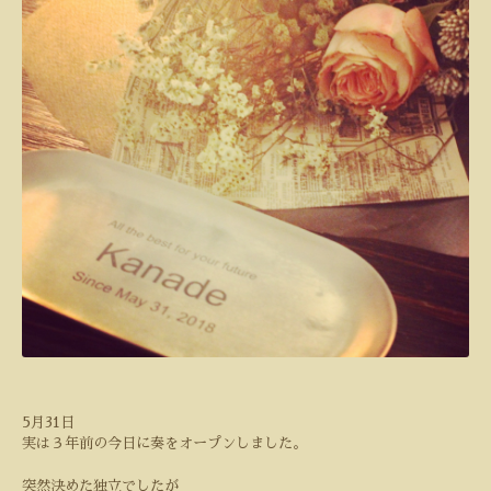
5
月
31
日
実は３年前の今日に奏をオープンしました。
突然決めた独立でしたが