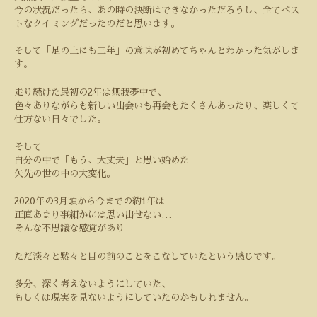
今の状況だったら、あの時の決断はできなかっただろうし、全てベス
トなタイミングだったのだと思います。
そして「足の上にも三年」の意味が初めてちゃんとわかった気がしま
す。
走り続けた最初の
2
年は無我夢中で、
色々ありながらも新しい出会いも再会もたくさんあったり、楽しくて
仕方ない日々でした。
そして
自分の中で「もう、大丈夫」と思い始めた
矢先の世の中の大変化。
2020
年の
3
月頃から今までの約
1
年は
正直あまり事細かには思い出せない
…
そんな不思議な感覚があり
ただ淡々と黙々と目の前のことをこなしていたという感じです。
多分、深く考えないようにしていた、
もしくは現実を見ないようにしていたのかもしれません。