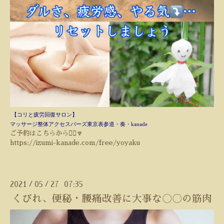
【コリと疲労回復サロン】
マッサージ整体
アクセスバーズ東京表参道・奏・kanade
ご予約はこちらから💁‍♀️🔽
https://izumi-kanade.com/free/yoyaku
2021
05
27 07:35
/
/
くびれ、便秘・腰痛改善に大事な〇〇の筋肉