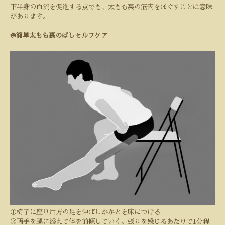
下半身の血流を促進する点でも、太もも裏の筋肉をほぐすことは意味
があります。
☘️簡単太もも裏のばしセルフケア
①椅子に座り片方の足を伸ばしかかとを床につける
②両手を腿に添えて体を前傾していく。張りを感じるあたりで
1
分程