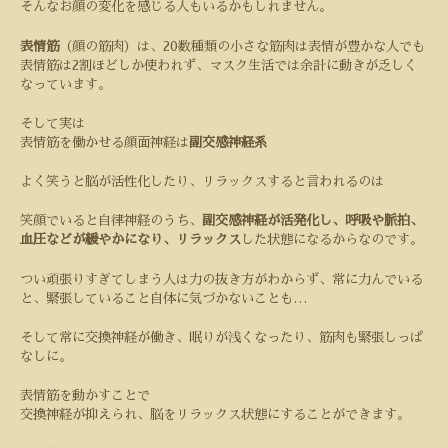
そんなお顔の変化を感じる人もいるかもしれません。
表情筋
（顔の筋肉）は、
20
数種類の小さな筋肉は表情が豊かな人でも
表情筋は
2
割ほどしか使われず、マスク生活では余計に動きが乏しく
なっています。
そして実は
表情筋を働かせる顔面神経は
副交感神経系
よく笑うと脳が活性化したり、リラックスすると言われるのは
笑顔でいると自律神経のうち、
副交感神経が活発化し、呼吸や脈拍、
血圧などが緩やかになり、リラックス
した状態になるからなのです。
つい頑張りすぎてしまう人は力の抜き方がわからず、常に力んでいる
と、緊張していること自体に気づかないことも
…
そして常に交換神経が働き、眠りが浅くなったり、筋肉も緊張しっぱ
なしに。
表情筋を動かすことで
交換神経が抑えられ、脳をリラックス状態にすることができます。