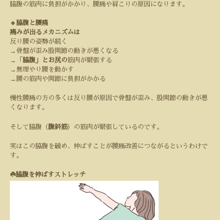
脇腹の筋肉に負担がかかり、腰痛や肩こりの原因になります。
🔹脇腹と腰痛
痛みが出るメカニズムは
反り腰の姿勢が続く
→
骨盤が歪み股関節の動きが悪くなる
→
「
脇腹」とお尻の
筋肉が緊張する
→
無理やり腰を動かす
→
腰の筋肉や関節に負担がかかる
慢性腰痛の方の多くは反り腰が原因で骨盤が歪み、股関節の動きが悪
くなります。
そして脇腹（
腹斜筋
）の筋肉が緊張しているのです。
実はこの脇腹を緩め、伸ばすことが腰痛改善につながるというわけで
す。
☘️脇腹を伸ばすストレッチ