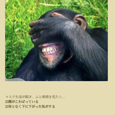
マスク生活が続き、ふと素顔を見たら
…
☑︎
顔がこわばっている
☑︎
何となく下に下がった気がする