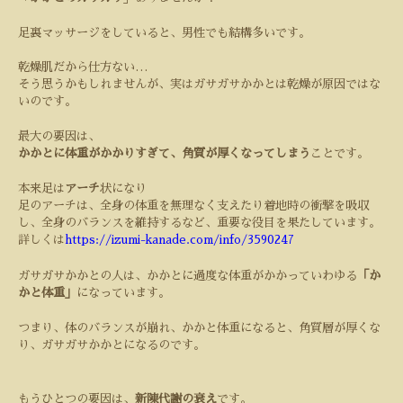
足裏マッサージをしていると、男性でも結構多いです。
乾燥肌だから仕方ない
…
そう思うかもしれませんが、実はガサガサかかとは乾燥が原因ではな
いのです。
最大の要因は、
かかとに体重がかかりすぎて、角質が厚くなってしまう
ことです。
本来足は
アーチ
状になり
足のアーチは、全身の体重を無理なく支えたり着地時の衝撃を吸収
し、全身のバランスを維持するなど、重要な役目を果たしています。
詳しくは
https://izumi-kanade.com/info/3590247
ガサガサかかとの人は、かかとに過度な体重がかかっていわゆる
「か
かと体重」
になっています。
つまり、体のバランスが崩れ、かかと体重になると、角質層が厚くな
り、ガサガサかかとになるのです。
もうひとつの要因は、
新陳代謝の衰え
です。