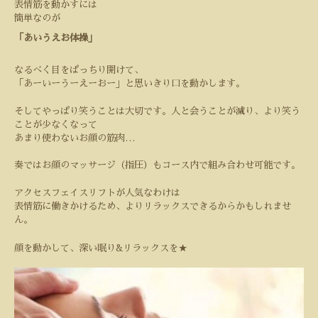
表情筋を動かすには
簡単なのが
「あいうえお体操」
なるべく目をぱっちり開けて、
「あーいーうーえーおー」と思いきり口を動かします。
そしてやっぱり笑うことは大切です。人と会うことが減り、より笑う
ことが少なくなって
あまり使わないお顔の筋肉
…
奏ではお顔のマッサージ（指圧）もコース内で組み合わせ可能です。
アクセスフェイスリフトが人気なわけは
表情筋に働きかけるため、よりリラックスできるからかもしれませ
ん。
顔を動かして、深い眠り
&
リラックスを
★