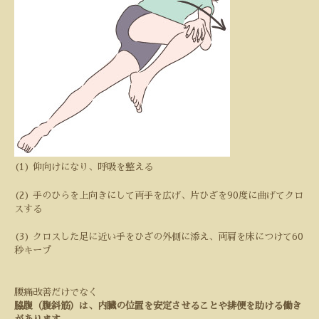
(1)
仰向けになり、呼吸を整える
(2)
手のひらを上向きにして両手を広げ、片ひざを
90
度に曲げてクロ
スする
(3)
クロスした足に近い手をひざの外側に添え、両肩を床につけて
60
秒キープ
腰痛改善だけでなく
脇腹（腹斜筋）は、内臓の位置を安定させることや排便を助ける働き