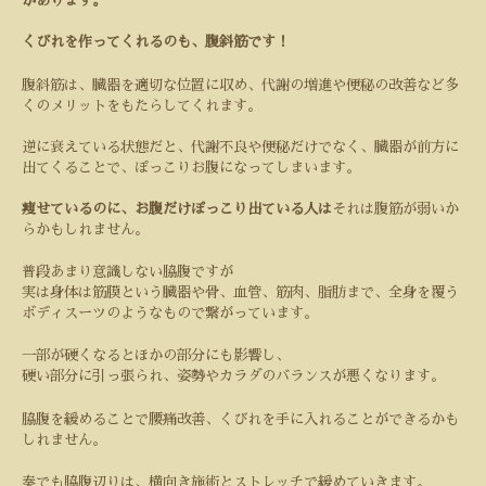
があります。
くびれを作ってくれるのも、腹斜筋です！
腹斜筋は、臓器を適切な位置に収め、代謝の増進や便秘の改善など多
くのメリットをもたらしてくれます。
逆に衰えている状態だと、代謝不良や便秘だけでなく、臓器が前方に
出てくることで、ぽっこりお腹になってしまいます。
痩せているのに、お腹だけぽっこり出ている人は
それは腹筋が弱いか
らかもしれません。
普段あまり意識しない脇腹ですが
実は身体は筋膜という臓器や骨、血管、筋肉、脂肪まで、全身を覆う
ボディスーツのようなもので繋がっています。
一部が硬くなるとほかの部分にも影響し、
硬い部分に引っ張られ、姿勢やカラダのバランスが悪くなります。
脇腹を緩めることで腰痛改善、くびれを手に入れることができるかも
しれません。
奏でも脇腹辺りは、横向き施術とストレッチで緩めていきます。