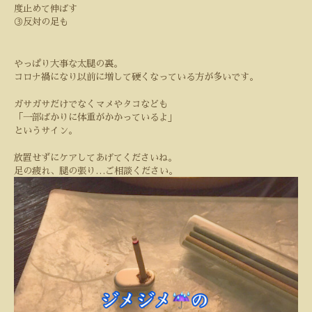
度止めて伸ばす
③反対の足も
やっぱり大事な太腿の裏。
コロナ禍になり以前に増して硬くなっている方が多いです。
ガサガサだけでなくマメやタコなども
「一部ばかりに体重がかかっているよ」
というサイン。
放置せずにケアしてあげてくださいね。
足の疲れ、腿の張り
…
ご相談ください。