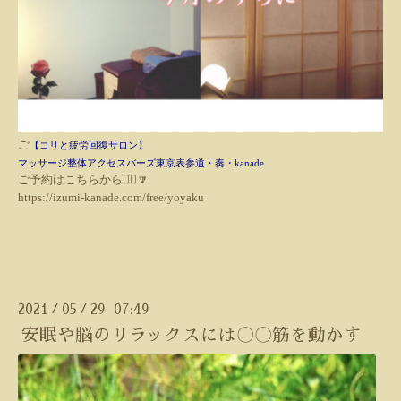
ご
【コリと疲労回復サロン】
マッサージ整体
アクセスバーズ東京表参道・奏・kanade
ご予約はこちらから💁‍♀️🔽
https://izumi-kanade.com/free/yoyaku
2021
05
29 07:49
/
/
安眠や脳のリラックスには〇〇筋を動かす