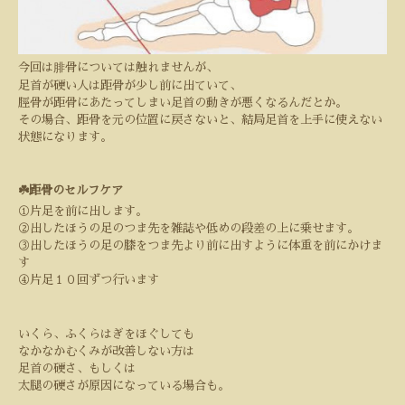
今回は腓骨については触れませんが、
足首が硬い人は距骨が少し前に出ていて、
脛骨が距骨にあたってしまい足首の動きが悪くなるんだとか。
その場合、距骨を元の位置に戻さないと、結局足首を上手に使えない
状態になります。
☘️距骨のセルフケア
①片足を前に出します。
②出したほうの足のつま先を雑誌や低めの段差の上に乗せます。
③出したほうの足の膝をつま先より前に出すように体重を前にかけま
す
④片足１０回ずつ行います
いくら、ふくらはぎをほぐしても
なかなかむくみが改善しない方は
足首の硬さ、もしくは
太腿の硬さが原因になっている場合も。