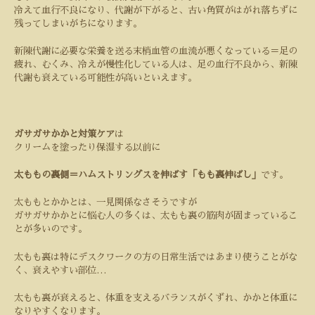
冷えて血行不良になり、代謝が下がると、古い角質がはがれ落ちずに
残ってしまいがちになります。
新陳代謝に必要な栄養を送る末梢血管の血流が悪くなっている＝足の
疲れ、むくみ、冷えが慢性化している人は、足の血行不良から、新陳
代謝も衰えている可能性が高いといえます。
ガサガサかかと対策ケア
は
クリームを塗ったり保湿する以前に
太ももの裏側＝ハムストリングスを伸ばす
「
もも裏伸ばし
」
です。
太ももとかかとは、一見関係なさそうですが
ガサガサかかとに悩む人の多くは、太もも裏の筋肉が固まっているこ
とが多いのです。
太もも裏は特にデスクワークの方の日常生活ではあまり使うことがな
く、衰えやすい部位
…
太もも裏が衰えると、体重を支えるバランスがくずれ、かかと体重に
なりやすくなります。