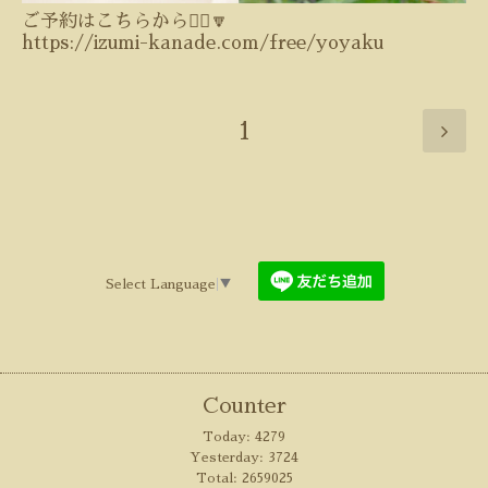
ご予約はこちらから💁‍♀️🔽
https://izumi-kanade.com/free/yoyaku
1
Select Language
▼
Counter
Today:
4279
Yesterday:
3724
Total:
2659025