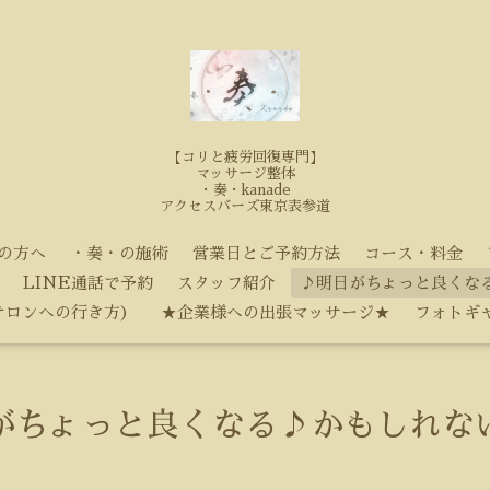
【コリと疲労回復専門】
マッサージ整体
・奏・kanade
アクセスバーズ東京表参道
の方へ
・奏・の施術
営業日とご予約方法
コース・料金
LINE通話で予約
スタッフ紹介
♪明日がちょっと良くな
サロンへの行き方）
★企業様への出張マッサージ★
フォトギ
がちょっと良くなる♪かもしれな