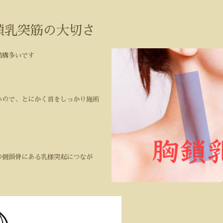
鎖乳突筋の大切さ
結構多いです
いので、とにかく首をしっかり施術
の側頭骨にある乳様突起につなが