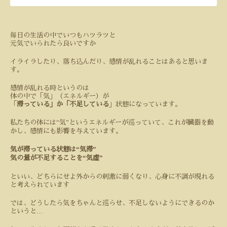
毎日の生活の中でいつもハツラツと
元気でいられたら良いですか
イライラしたり、落ち込んだり、感情が乱れることはあると思いま
す。
感情が乱れる時というのは
体の中で「気」（エネルギー）が
「
滞っている」か「不足している
」状態になっています。
“
”
私たちの体には
気
というエネルギーが巡っていて、これが臓器を動
かし、感情にも影響を与えています。
“
”
気が滞っている状態は
気滞
“
”
気の量が不足することを
気虚
といい、どちらにせよ外からの刺激に弱くなり、心身に不調が現れる
と考えられています
では、どうしたら気をちゃんと巡らせ、不足しないようにできるのか
…
というと