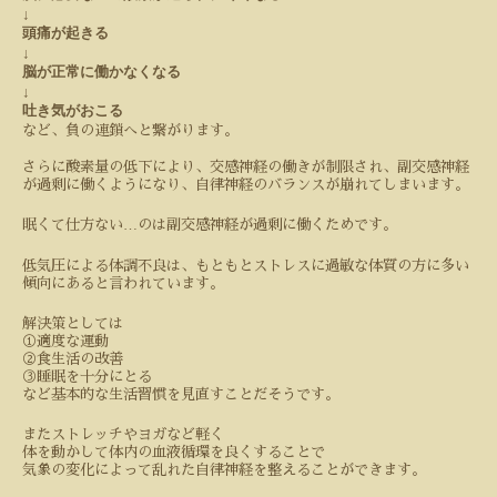
↓
頭痛が起きる
↓
脳が正常に働かなくなる
↓
吐き気がおこる
など、負の連鎖へと繋がります。
さらに酸素量の低下により、交感神経の働きが制限され、副交感神経
が過剰に働くようになり、自律神経のバランスが崩れてしまいます。
…
眠くて仕方ない
のは副交感神経が過剰に働くためです。
低気圧による体調不良は、もともとストレスに過敏な体質の方に多い
傾向にあると言われています。
解決策としては
①適度な運動
②食生活の改善
③睡眠を十分にとる
など基本的な生活習慣を見直すことだそうです。
またストレッチやヨガなど軽く
体を動かして体内の血液循環を良くすることで
気象の変化によって乱れた自律神経を整えることができます。