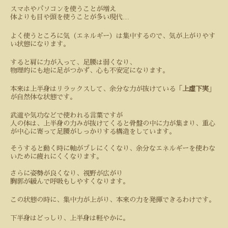
スマホやパソコンを使うことが増え
…
体よりも目や頭を使うことが多い現代
よく使うところに気（エネルギー）は集中するので、気が上がりやす
い状態になります。
すると肩に力が入って、足腰は弱くなり、
物理的にも地に足がつかず、心も不安定になります。
本来は上半身はリラックスして、余分な力が抜けている「
上虚下実
」
が自然体な状態です。
武道や気功などで使われる言葉ですが
人の体は、上半身の力みが抜けてくると骨盤の中に力が集まり、重心
が中心に寄って足腰がしっかりする構造をしています。
そうすると動く時に軸がブレにくくなり、余分なエネルギーを使わな
いために疲れにくくなります。
さらに姿勢が良くなり、視野が広がり
胸郭が緩んで呼吸もしやすくなります。
この状態の時に、集中力が上がり、本来の力を発揮できるわけです。
下半身はどっしり、上半身は軽やかに。