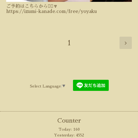
ご予約はこちらから💁‍♀️🔽
https://izumi-kanade.com/free/yoyaku
1
Select Language
▼
Counter
Today:
160
Yesterday:
4552