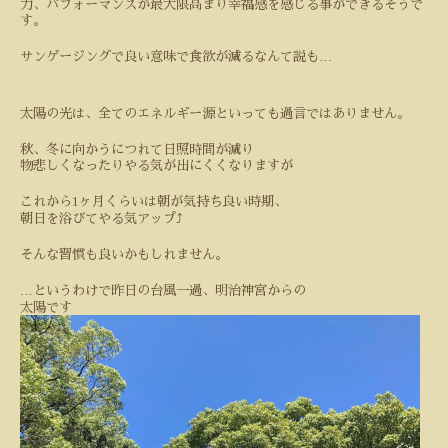
力、パフォーマンスが最大限高まり幸福感を感じる事ができるそうで
す。
…
サンゲージングで良い意味で食欲が減るなんて説も
太陽の光は、全てのエネルギー源といっても過言ではありません。
秋、冬に向かうにつれて日照時間が減り
物悲しくなったりやる気が出にくくなりますが
1
これから
ヶ月くらいは朝が気持ち良い時期、
朝日を浴びてやる気アップ
⤴️
そんな習慣も良いかもしれません。
…
というわけで昨日の台風一過、明治神宮からの
太陽です