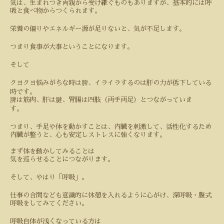
気は、生まれつき両親から受け継ぐものもありますが、基本的には呼
吸と食べ物からつくられます。
栄養の偏りやエネルギー源が足りないと、気が不足します。
つまり食事が大事ということになります。
そして
クヨクヨ悩みがちな時は脾、イライラするのは肝の力が低下している
時です。
脾は筋肉、肝は腱、胃腸は四肢（両手両足）とつながっていま
す。
つまり、手足や体を動かすことは、内臓を刺激して、活性化するため
内臓が整うと、心も安定しストレスに強くなります。
まず体を動かしてみることは
気を巡らせることにつながります。
そして、やはり「呼吸」。
仕事の合間なども意識的に休憩を入れるように心がけ、深呼吸・腹式
呼吸をしてみてください。
呼吸自体が浅くなっている方は