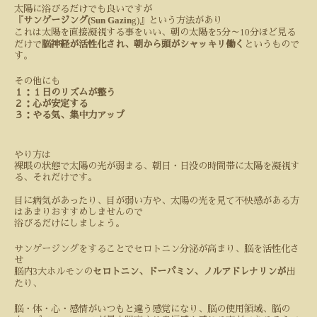
太陽に浴びるだけでも良いですが
(Sun Gazin
g)
『
サンゲージング
』という方法があり
5
10
これは太陽を直接凝視する事をいい、朝の太陽を
分～
分ほど見る
だけで
脳神経が活性化され、朝から頭がシャッキリ働く
というもので
す。
その他にも
１：１日のリズムが整う
２：心が安定する
３：やる気、集中力アップ
やり方は
裸眼の状態で太陽の光が弱まる、朝日・日没の時間帯に太陽を凝視す
る、それだけです。
目に病気があったり、目が弱い方や、太陽の光を見て不快感がある方
はあまりおすすめしませんので
浴びるだけにしましょう。
サンゲージングをすることでセロトニン分泌が高まり、脳を活性化さ
せ
3
脳内
大ホルモンの
セロトニン、ドーパミン、ノルアドレナリンが
出
たり、
脳・体・心・感情がいつもと違う感覚になり、脳の使用領域、脳の