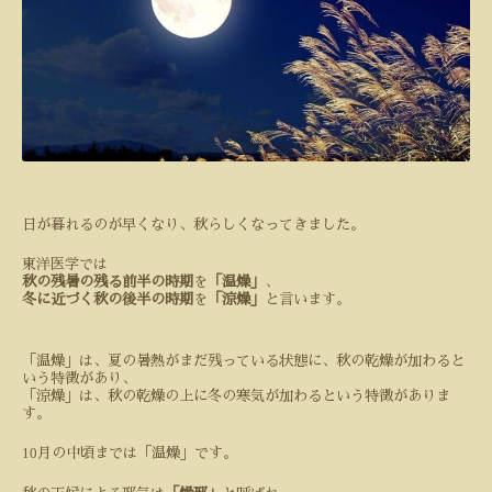
日が暮れるのが早くなり、秋らしくなってきました。
東洋医学では
秋の残暑の残る前半の時期
を
「温燥」
、
冬に近づく秋の後半の時期
を
「涼燥」
と言います。
「温燥」は、夏の暑熱がまだ残っている状態に、秋の乾燥が加わると
いう特徴があり、
「涼燥」は、秋の乾燥の上に冬の寒気が加わるという特徴がありま
す。
10
月の中頃までは「温燥」です。