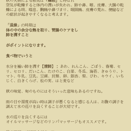
秋の天候による邪気は
「燥邪」
と呼ばれ
空気が乾燥すると体内の潤いが失われ、肺や鼻、喉、皮膚、大腸の乾
燥による咳、喘息、胸痛や鼻づまり、咽頭痛、皮膚の荒れ、便秘など
の症状が起きやすくなると考えます。
「温燥」
の時期は
体の中の余分な熱を取り、胃腸のケアをし
肺を潤すこと
がポイントになります。
食べ物でいうと
水分を補い肺を潤す
【清肺】
：
あわ、れんこん、ごぼう、春菊、セ
リ、セロリ、だいこん、たけのこ、白菜、冬瓜、海苔、きゅうり、ト
マト、牛乳、豆乳、豆腐、貝類、卵、銀杏、梨、びわ、キウイ、いち
じく、白きくらげ、松の実、はと麦など
秋の味覚、旬のものにはそういった意味もあるのですね。
雨の日や湿度が高い時は調子が悪くなると感じる人は、お腹の調子を
調えて水の巡りを良くすることが大切です。
水の巡りを良くするには
オイルマッサージなどのリンパマッサージもオススメです。