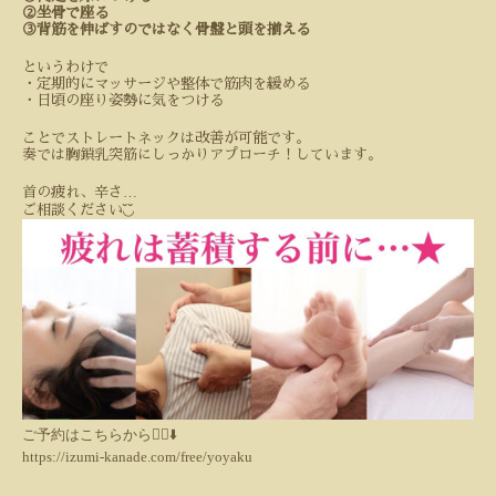
②坐骨で座る
③背筋を伸ばすのではなく骨盤と頭を揃える
というわけで
・定期的にマッサージや整体で筋肉を緩める
・日頃の座り姿勢に気をつける
ことでストレートネックは改善が可能です。
奏では
胸鎖乳突筋にしっかりアプローチ！しています。
…
首の疲れ、辛さ
◟̆◞̆
ご相談ください
ご予約はこちらから💁‍♀️⬇️
https://izumi-kanade.com/free/yoyaku