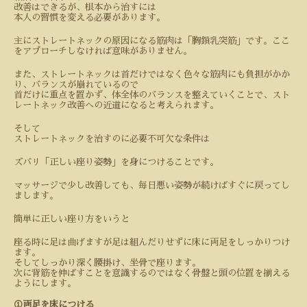
改善はできるが、根本から治すには
本人の習慣を変える必要があります。
主にストレートネックの原因になる筋肉は「胸鎖乳突筋」です。ここ
をアプローチしなければ意味がありません。
また、ストレートネックは首だけではなく色々な筋肉にも負担がかか
り、バランスが崩れているので
首だけに重点を置かず、体全体のバランスを整えていくことで、スト
レートネック改善への近道になると考えられます。
そして
ストレートネックを治すのに必要不可欠な条件は
ズバリ「正しい座り姿勢」を身につけることです。
マッサージで少し改善しても、毎日悪い姿勢が続けばすぐに戻ってし
まします。
簡単に正しい座り方をいうと
座る時に足は曲げますが足は組んだりせずに床に両足をしっかりつけ
ます。
そしてしっかり深く腰掛け、坐骨で座ります。
次に背筋を伸ばすことを意識するのではなく骨盤と頭の位置を揃える
ようにします。
①両足を床につける