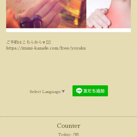
ご予約はこちらから🔽💁‍♀️
https://izumi-kanade.com/free/yoyaku
Select Language
▼
Counter
Today:
785