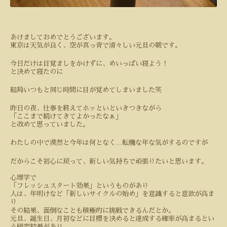
あけましておめでとうございます。
東京は天気が良く、空が真っ青で清々しい元旦の朝です。
今日だけは目覚ましをかけずに、めいっぱい寝よう！
と決めて寝たのに
結局いつもと同じ時間に目が覚めてしまいました笑
昨日の夜、仕事を終えてホッといといきつきながら
「ここまで続けてきてよかったなぁ」
と改めて思っていました。
…
わたしの中で漠然と今年は何となく
転機な年な気がするのですが
だからこそ初心に戻って、新しい気持ちで頑張りたいと思います。
心理学で
「フレッシュスタート効果」というものがあり
人は、年明けなど「新しいサイクルの始め」を意識すると意欲が高ま
り
その結果、面倒なことも積極的に挑戦できるんだとか。
元旦、誕生日、月初などに目標を決めると達成する確率が高まるとい
う研究結果があり