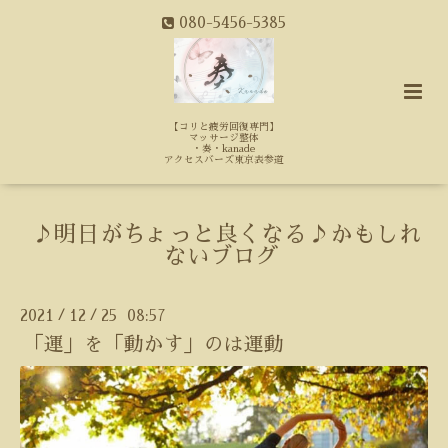
080-5456-5385
【コリと疲労回復専門】
マッサージ整体
・奏・kanade
アクセスバーズ東京表参道
♪明日がちょっと良くなる♪かもしれ
ないブログ
2021
12
25 08:57
/
/
「運」を「動かす」のは運動