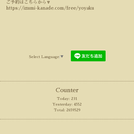
ご予約はこちらから🔽
https://izumi-kanade.com/free/yoyaku
Select Language
▼
Counter
Today:
231
Yesterday:
4552
Total:
2659529