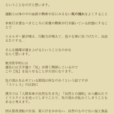
ということなのだと思います。
運動とは体の中の血液や酸素や目にみえない
気の流れ
をよくすること
本来行き渡るべきところに栄養や酸素が行き届いている状態にするこ
とで
エネルギー量が増え、行動力が増えて、色々な事に気づけたり、出会
…
えたりする
そんな循環が運を上げるということなのかな
なんて思います。
東洋医学的には
運気には文字通り「気」が深く関係しているので
この【気】を巡らせることが大切になります。
気の流れを止めている原因は何なのか？という話ですが
「ストレス」の以前に
漢方では「人間本来の自然な生き方」「自然との調和」から離れたラ
イフスタイルを送ってしまうことで、気の流れが乱れてしまうことも
あると考えます。
例え昼夜逆転の生活、夏に汗をかかない、自然のものでない加工食品