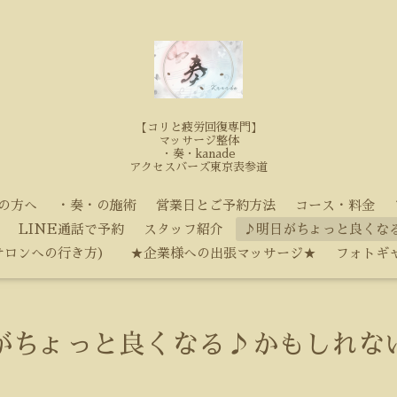
【コリと疲労回復専門】
マッサージ整体
・奏・kanade
アクセスバーズ東京表参道
の方へ
・奏・の施術
営業日とご予約方法
コース・料金
LINE通話で予約
スタッフ紹介
♪明日がちょっと良くな
サロンへの行き方）
★企業様への出張マッサージ★
フォトギ
がちょっと良くなる♪かもしれな