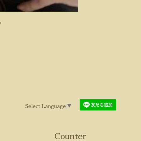
u
Select Language
▼
Counter