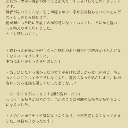
あれから思考の雑音が驚くほど消えて、すっきりしてるのにびっくり
です。
雑音がないとこんなにも心が穏やかで、幸せな気持ちでいられるんだ
なぁとしみじみ感じます。
何が起こった時に手放すのが容易になっていますし、とにかく軽い！
心を整えやすくなりました。
とても嬉しいです。
・終わった直後から軽くなった感じがあり頭の中の雑念がほとんどな
くなりスッキリしました。
本当にありがとうございました！
・当日はひたすら眠かったのですが受けた翌日から変化を感じ、ちょ
っとしたことにイライラしなくなり、寛容になった気がします。私が
変わったら家族も優しくなったような
…
？
・とにかく目がスッキリ！
(
顔が変わった？
)
しばらく気持ちが穏やかで、色んなことに感謝の気持ちが持てるよう
になりました。
・人のことがイチイチ気にならなくなり、自己否定もなくなってきま
した。気持ちよかったです！