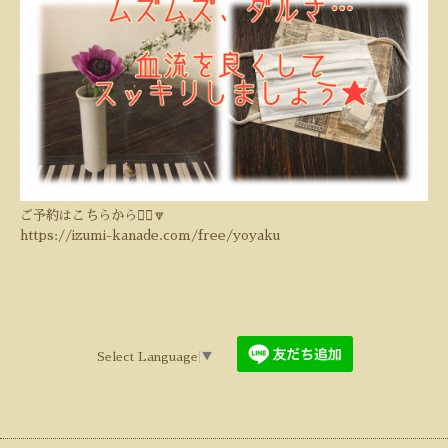
ご予約はこちらから💁‍♀️🔽
https://izumi-kanade.com/free/yoyaku
Select Language
▼