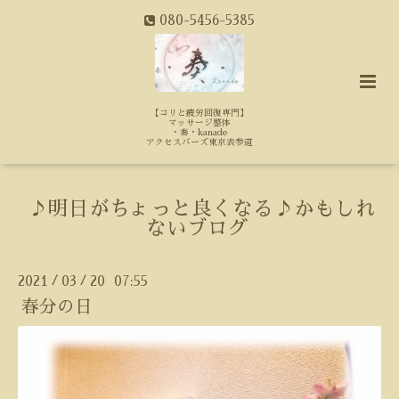
080-5456-5385
【コリと疲労回復専門】
マッサージ整体
・奏・kanade
アクセスバーズ東京表参道
♪明日がちょっと良くなる♪かもしれ
ないブログ
2021
03
20 07:55
/
/
春分の日