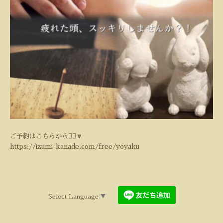
ご予約はこちらから💁‍♀️🔽
https://izumi-kanade.com/free/yoyaku
Select Language
▼