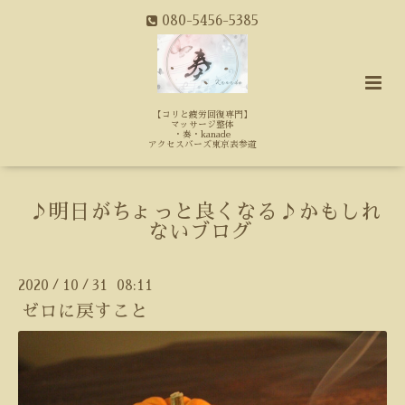
080-5456-5385
【コリと疲労回復専門】
マッサージ整体
・奏・kanade
アクセスバーズ東京表参道
♪明日がちょっと良くなる♪かもしれ
ないブログ
2020
10
31 08:11
/
/
ゼロに戻すこと