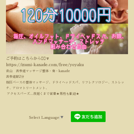
ご予約はこちらから💁‍♀️🔽
https://izumi-kanade.com/free/yoyaku
青山 表参道マッサージ整体・奏・
kanade
表参道駅
2
分
指圧ベースの整体マッサージ、ドライヘッドスパ、リフレクソロジー、ストレッ
チ、アロマトリートメント、
アクセスバーズ
…夜遅くまで営業★
男性も歓迎
★
Select Language
▼