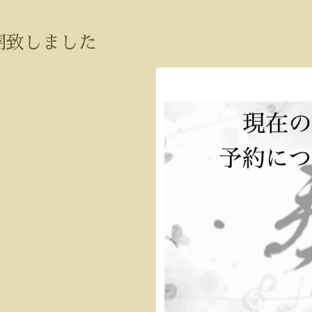
開致しました
)