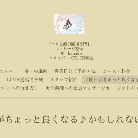
【コリと疲労回復専門】
マッサージ整体
・奏・kanade
アクセスバーズ東京表参道
の方へ
・奏・の施術
営業日とご予約方法
コース・料金
LINE通話で予約
スタッフ紹介
♪明日がちょっと良くな
サロンへの行き方）
★企業様への出張マッサージ★
フォトギ
がちょっと良くなる♪かもしれな