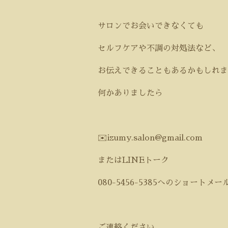
サロンでお会いできなくても
セルフケアや不調の対処法など、
お伝えできることもあるかもしれま
何かありましたら
✉️
izumy.salon@gmail.com
または
LINE
トーク
080-5456-5385
へのショートメー
ご連絡ください。