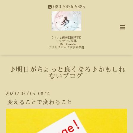
080-5456-5385
【コリと疲労回復専門】
マッサージ整体
・奏・kanade
アクセスバーズ東京表参道
♪明日がちょっと良くなる♪かもしれ
ないブログ
2020
03
05 08:14
/
/
変えることで変わること