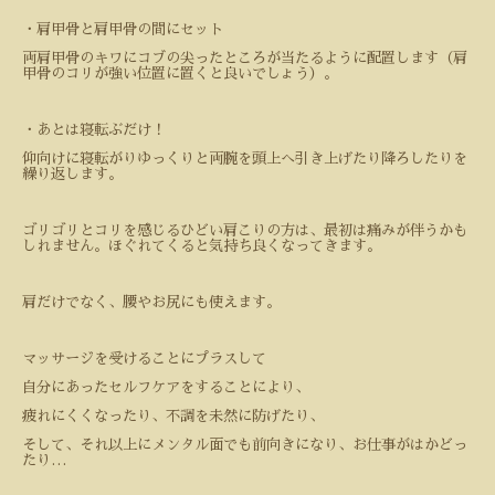
・肩甲骨と肩甲骨の間にセット
両肩甲骨のキワにコブの尖ったところが当たるように配置します（肩
甲骨のコリが強い位置に置くと良いでしょう）。
・あとは寝転ぶだけ！
仰向けに寝転がりゆっくりと両腕を頭上へ引き上げたり降ろしたりを
繰り返します。
ゴリゴリとコリを感じるひどい肩こりの方は、最初は痛みが伴うかも
しれません。ほぐれてくると気持ち良くなってきます。
肩だけでなく、腰やお尻にも使えます。
マッサージを受けることにプラスして
自分にあったセルフケアをすることにより、
疲れにくくなったり、不調を未然に防げたり、
そして、それ以上にメンタル面でも前向きになり、お仕事がはかどっ
たり
…