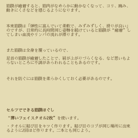
筋膜が癒着すると、筋肉がなめらかに動かなくなって、コリ、痛み、
動きにくさなどを感じるようになります。
本来筋膜は「弾性に富んでいて柔軟で、みずみずしく、滑りが良い」
のですが、日常的に長時間同じ姿勢を続けていると筋膜が“癒着”し
てしまい血流やリンパの流れが滞ります。
また筋膜は全身を覆っているので、
足首の筋膜が癒着したことで、肩が上がりづらくなる、など思いもよ
らないところに不調があらわれることもあるのです。
それを防ぐには筋膜を柔らかくしておく必要があるのです。
セルフでできる筋膜ほぐし
“
薄いフェイスタオル
2
枚”
を使います。
・タオルに結び目をキツく作ります。結び目のコブが同じ場所に出来
るように
2
回ほど作ります。二本とも同じよう。