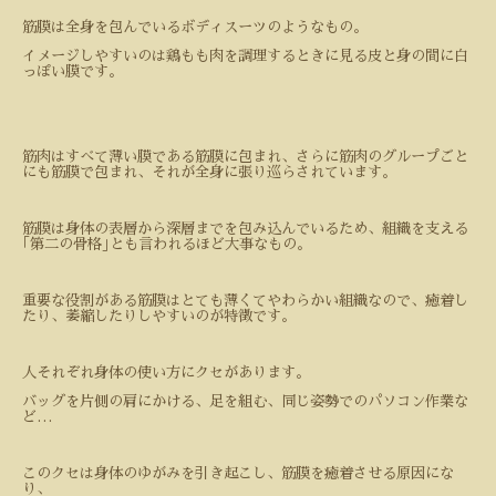
筋膜は全身を包んでいるボディスーツのようなもの。
イメージしやすいのは鶏もも肉を調理するときに見る皮と身の間に白
っぽい膜です。
筋肉はすべて薄い膜である筋膜に包まれ、さらに筋肉のグループごと
にも筋膜で包まれ、それが全身に張り巡らされています。
筋膜は身体の表層から深層までを包み込んでいるため、組織を支える
｢第二の骨格｣とも言われるほど大事なもの。
重要な役割がある筋膜はとても薄くてやわらかい組織なので、癒着し
たり、萎縮したりしやすいのが特徴です。
人それぞれ身体の使い方にクセがあります。
バッグを片側の肩にかける、足を組む、同じ姿勢でのパソコン作業な
ど
…
このクセは身体のゆがみを引き起こし、筋膜を癒着させる原因にな
り、