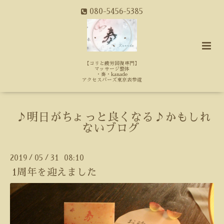
080-5456-5385
【コリと疲労回復専門】
マッサージ整体
・奏・kanade
アクセスバーズ東京表参道
♪明日がちょっと良くなる♪かもしれ
ないブログ
2019
05
31 08:10
/
/
1周年を迎えました