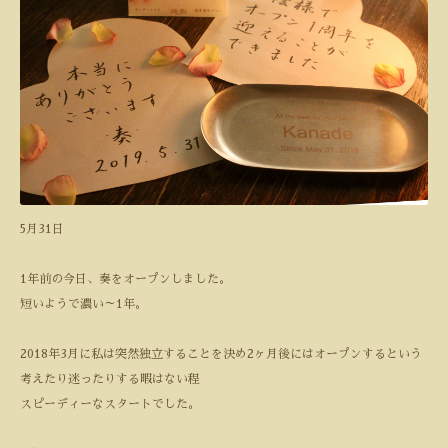
5
月
31
日
1
年前の今日、奏をオープンしました。
短いようで濃い～
1
年。
2018
年
3
月に私は突然独立することを決め
2
ヶ月後にはオープンするという
考えたり迷ったりする暇はない程
スピーディーなスタートでした。