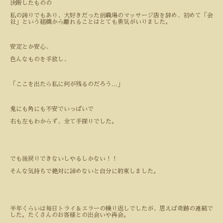
決断したものの
私の誇りでもあり、大好きだった前職場のマッサージ店を辞め、初めて「会
社」という組織から離れることはとても勇気がいりました。
安定とか安心、
色んなものを手放し、
「ここを出たら私に何が残るのだろう
…
」
兎にも角にも不安でいっぱいで
右も左もわからず、全て手探りでした。
でも後戻りできないしやるしかない！！
そんな気持ちで絶対に諦めないと自分に約束しました。
半年くらいは毎日トライ＆エラーの繰り返しでしたが、思えば奇跡の連続で
した。たくさんのお客様との出会いや再会。