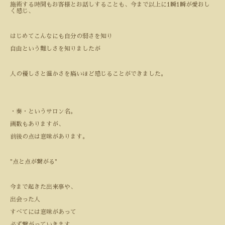
施術する時間もお客様とお話しすることも、今まで以上に
1
瞬
1
瞬が愛おし
く感じ、
はじめてこんなにも自分の弱さを知り
自由という難しさを知りましたが
人の優しさと温かさを痛いほど感じることができました。
・奏・というサロン名。
画数もありますが、
前後の点は意味があります。
"
点と点が繋がる
"
今まで起きた出来事や、
出会った人
すべてには意味があって
必ず繋がっていきます。