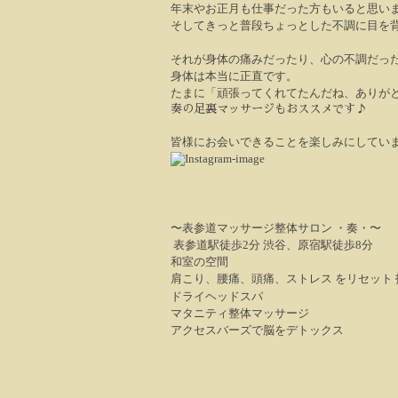
年末やお正月も仕事だった方もいると思い
そしてきっと普段ちょっとした不調に目を
それが身体の痛みだったり、心の不調だっ
身体は本当に正直です。
たまに「頑張ってくれてたんだね、ありが
奏の足裏マッサージもおススメです♪
皆様にお会いできることを楽しみにしてい
〜表参道マッサージ整体サロン ・奏・〜
表参道駅徒歩2分 渋谷、原宿駅徒歩8分
和室の空間
肩こり、腰痛、頭痛、ストレス をリセット
ドライヘッドスパ
マタニティ整体マッサージ
アクセスバーズで脳をデトックス