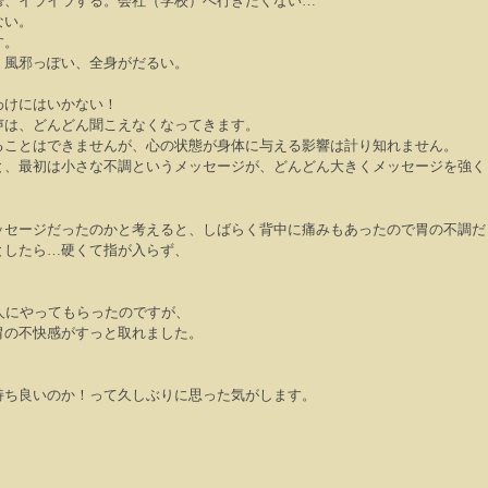
鬱、イライラする。会社（学校）へ行きたくない
…
ない。
す。
、風邪っぽい、全身がだるい。
。
わけにはいかない！
声は、どんどん聞こえなくなってきます。
ることはできませんが、心の状態が身体に与える影響は計り知れません。
と、最初は小さな不調というメッセージが、どんどん大きくメッセージを強く
ッセージだったのかと考えると、しばらく背中に痛みもあったので胃の不調だ
としたら
…
硬くて指が入らず、
人にやってもらったのですが、
胃の不快感がすっと取れました。
持ち良いのか！って久しぶりに思った気がします。