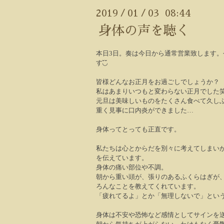
2019
01
03 08:44
/
/
身体の声を聴く
本日
3
日。奏は今日から通常営業致します。
す
◟̆◞̆
皆様どんなお正月をお過ごしでしょうか？
私はあまりいつもと変わらない正月でした
元旦は美味しいものをたくさん食べて久し
重く見事に口内炎ができました
…
身体ってとっても正直です。
私たちは心とからだを別々に考えてしまい
を伝えています。
身体の痛い部位や不調。
朝から重い頭が、張りのあるふくらはぎが
ろんなことを教えてくれています。
「疲れてるよ」とか「無理しないで」とい
身体は不安や恐怖など感情としてサインを