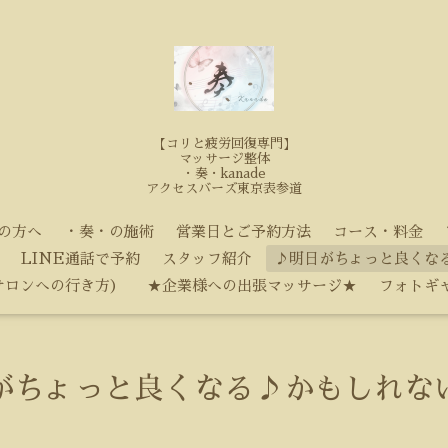
【コリと疲労回復専門】
マッサージ整体
・奏・kanade
アクセスバーズ東京表参道
の方へ
・奏・の施術
営業日とご予約方法
コース・料金
LINE通話で予約
スタッフ紹介
♪明日がちょっと良くな
サロンへの行き方）
★企業様への出張マッサージ★
フォトギ
がちょっと良くなる♪かもしれな