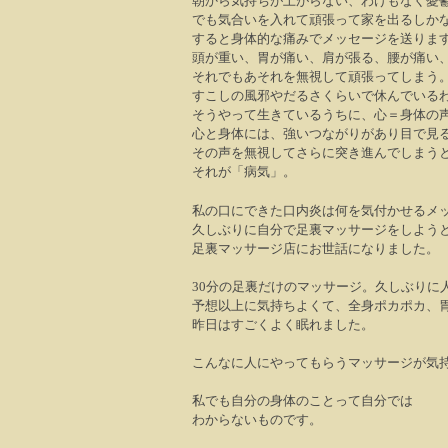
朝から気持ちが上がらない、わけもなく憂
でも気合いを入れて頑張って家を出るしか
すると身体的な痛みでメッセージを送りま
頭が重い、胃が痛い、肩が張る、腰が痛い
それでもあそれを無視して頑張ってしまう
すこしの風邪やだるさくらいで休んでいる
そうやって生きているうちに、心＝身体の
心と身体には、強いつながりがあり目で見
その声を無視してさらに突き進んでしまう
それが「病気」。
私の口にできた口内炎は何を気付かせるメ
久しぶりに自分で足裏マッサージをしよう
足裏マッサージ店にお世話になりました。
30
分の足裏だけのマッサージ。久しぶりに
予想以上に気持ちよくて、全身ポカポカ、
昨日はすごくよく眠れました。
こんなに人にやってもらうマッサージが気
私でも自分の身体のことって自分では
わからないものです。