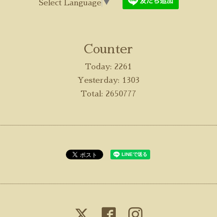
Select Language
▼
Counter
Today:
2261
Yesterday:
1303
Total:
2650777