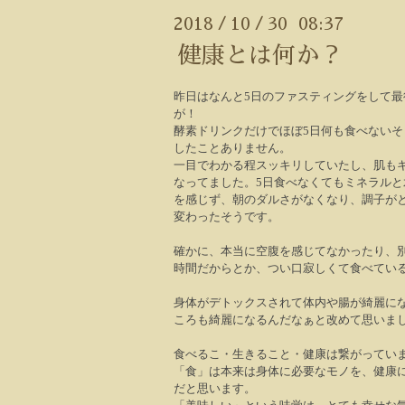
2018
10
30 08:37
/
/
健康とは何か？
昨日はなんと
5
日のファスティングをして最
が！
酵素ドリンクだけでほぼ
5
日何も食べないそ
したことありません。
一目でわかる程スッキリしていたし、肌も
なってました。
5
日食べなくてもミネラルと
を感じず、朝のダルさがなくなり、調子が
変わったそうです。
確かに、本当に空腹を感じてなかったり、
時間だからとか、つい口寂しくて食べてい
身体がデトックスされて体内や腸が綺麗に
ころも綺麗になるんだなぁと改めて思いま
食べるこ・生きること・健康は繋がってい
「食」は本来は身体に必要なモノを、健康
だと思います。