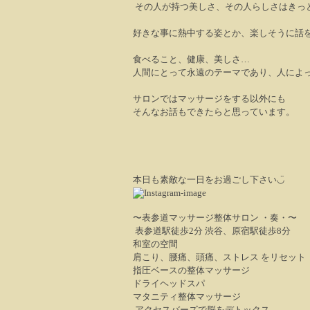
その人が持つ美しさ、その人らしさはきっ
好きな事に熱中する姿とか、楽しそうに話
食べること、健康、美しさ
…
人間にとって永遠のテーマであり、人によ
サロンではマッサージをする以外にも
そんなお話もできたらと思っています。
本日も素敵な一日をお過ごし下さい
◡̈
〜表参道マッサージ整体サロン ・奏・〜
表参道駅徒歩2分 渋谷、原宿駅徒歩8分
和室の空間
肩こり、腰痛、頭痛、ストレス をリセット
指圧ベースの整体マッサージ
ドライヘッドスパ
マタニティ整体マッサージ
アクセスバーズで脳をデトックス