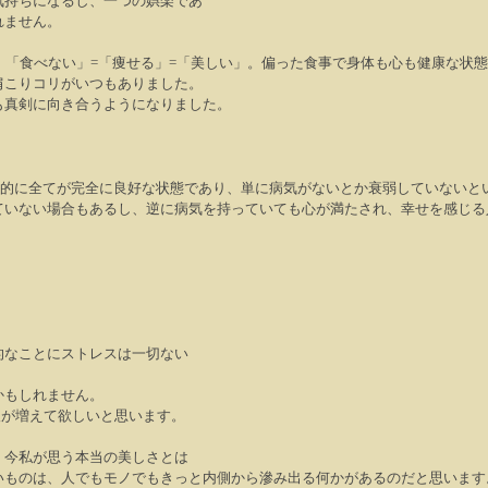
気持ちになるし、一つの娯楽であ
れません。
。「食べない」
=
「痩せる」
=
「美しい」。偏った食事で身体も心も健康な状態
肩こりコリがいつもありました。
も真剣に向き合うようになりました。
的に全てが完全に良好な状態であり、単に病気がないとか衰弱していないと
ていない場合もあるし、逆に病気を持っていても心が満たされ、幸せを感じる
的なことにストレスは一切ない
かもしれません。
人が増えて欲しいと思います。
。今私が思う本当の美しさとは
いものは、人でもモノでもきっと内側から滲み出る何かがあるのだと思います