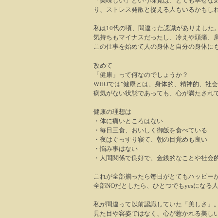
「美味しい」という味覚は、とても幸せな
り、ストレス発散と捉える人もいるかもし
私は
10
代の頃、間違った認識がありました
気持ちもマイナスだったし、冷えや頭痛、
この仕事を始めて人の身体と自分の身体に
改めて
「健康」って何なのでしょうか？
WHO
では
"
健康とは、身体的、精神的、社会
病気がない状態であっても、心が満たされ
健康の理想は
・体に痛いところはない
・毎日三食、おいしく御飯を食べている
・夜はぐっすり寝て、朝の目覚めも良い
・悩み事はない
・人間関係で良好で、金銭的なことや社会
これが全部揃ったら毎日がとてもハッピー
全部
NO
だとしたら、ひとつでも
yes
になる
私が間違って以前認識していた「美しさ」
見た目や容姿ではなく、心が惹かれる美し