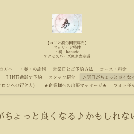
【コリと疲労回復専門】
マッサージ整体
・奏・kanade
アクセスバーズ東京表参道
の方へ
・奏・の施術
営業日とご予約方法
コース・料金
LINE通話で予約
スタッフ紹介
♪明日がちょっと良くな
サロンへの行き方）
★企業様への出張マッサージ★
フォトギ
がちょっと良くなる♪かもしれな