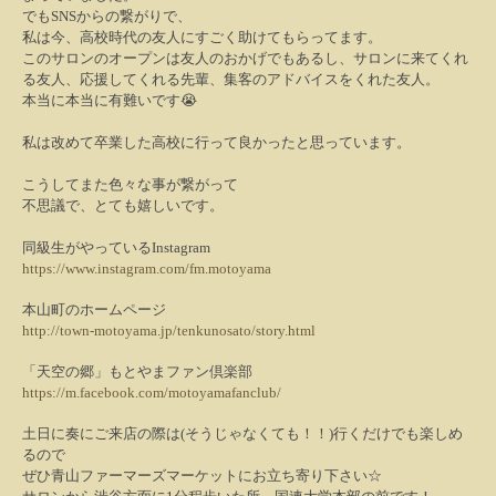
でも
SNS
からの繋がりで、
私は今、高校時代の友人にすごく助けてもらってます。
このサロンのオープンは友人のおかげでもあるし、サロンに来てくれ
る友人、応援してくれる先輩、集客のアドバイスをくれた友人。
本当に本当に有難いです
😭
私は改めて卒業した高校に行って良かったと思っています。
こうしてまた色々な事が繋がって
不思議で、とても嬉しいです。
同級生がやっている
Instagram
https://www.instagram.com/fm.motoyama
本山町のホームページ
http://town-motoyama.jp/tenkunosato/story.html
「天空の郷」もとやまファン倶楽部
https://m.facebook.com/motoyamafanclub/
土日に奏にご来店の際は(そうじゃなくても！！)行くだけでも楽しめ
るので
ぜひ青山ファーマーズマーケットにお立ち寄り下さい☆