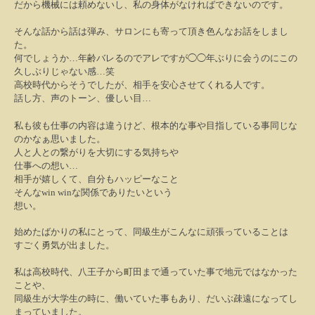
だから機械には頼めないし、私の身体がなければできないのです。
そんな話から話は弾み、サロンにも寄って頂き色んなお話をしまし
た。
何でしょうか
…
年齢バレるのでアレですが◯◯年ぶりに会うのにこの
久しぶりじゃない感
…
笑
高校時代からそうでしたが、相手を安心させてくれる人です。
話し方、声のトーン、優しい目
…
私も彼も仕事の内容は違うけど、根本的な事や目指している事同じな
のかなぁ思いました。
人と人との繋がりを大切にする気持ちや
仕事への想い
…
相手が嬉しくて、自分もハッピーなこと
そんなwin winな関係でありたいという
想い。
始めたばかりの私にとって、同級生がこんなに頑張っていることは
すごく勇気が出ました。
私は高校時代、八王子から町田まで通っていた事で地元ではなかった
ことや、
同級生が大学生の時に、働いていた事もあり、だいぶ疎遠になってし
まっていました。