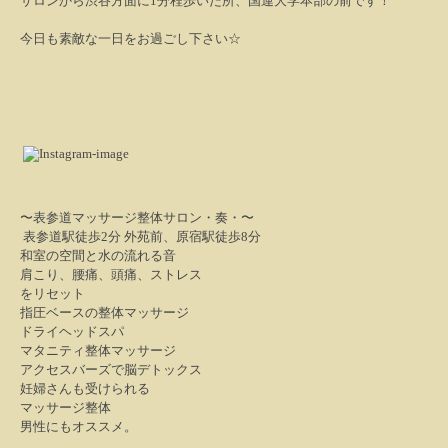
サロンから渋谷方面に
1
分程歩いた所、国連大学本部の前です！
今日も素敵な一日をお過ごし下さい☆
〜表参道マッサージ整体サロン・奏・〜
表参道駅徒歩2分 外苑前、原宿駅徒歩8分
和室の空間と水の流れる音
肩こり、腰痛、頭痛、ストレス
をリセット
指圧ベースの整体マッサージ
ドライヘッドスパ
マタニティ整体マッサージ
アクセスバーズで脳デトックス
妊婦さんも受けられる
マッサージ整体
男性にもオススメ。