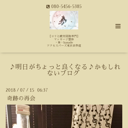
080-5456-5385
【コリと疲労回復専門】
マッサージ整体
・奏・kanade
アクセスバーズ東京表参道
♪明日がちょっと良くなる♪かもしれ
ないブログ
2018
07
15 06:37
/
/
奇跡の再会