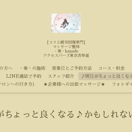
【コリと疲労回復専門】
マッサージ整体
・奏・kanade
アクセスバーズ東京表参道
の方へ
・奏・の施術
営業日とご予約方法
コース・料金
LINE通話で予約
スタッフ紹介
♪明日がちょっと良くな
サロンへの行き方）
★企業様への出張マッサージ★
フォトギ
がちょっと良くなる♪かもしれな