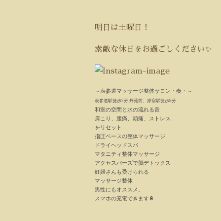
明日は土曜日！
素敵な休日をお過ごしください✨
～表参道マッサージ整体サロン
・奏・～
表参道駅徒歩2分 外苑前、原宿駅徒歩8分
和室の空間と水の流れる音
肩こり、腰痛、頭痛、ストレス
をリセット
指圧ベースの整体マッサージ
ドライヘッドスパ
マタニティ整体マッサージ
アクセスバーズで脳デトックス
妊婦さんも受けられる
マッサージ整体
男性にもオススメ。
スマホの充電できます
🔋