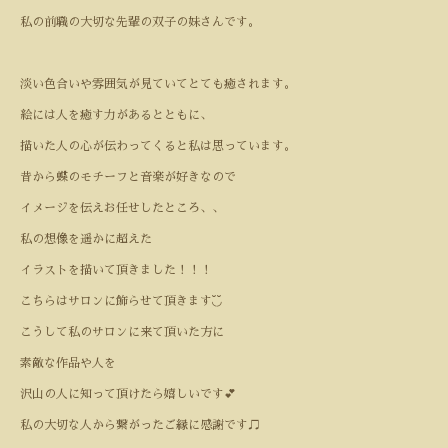
私の前職の大切な先輩の双子の妹さんです。
淡い色合いや雰囲気が見ていてとても癒されます。
絵には人を癒す力があるとともに、
描いた人の心が伝わってくると私は思っています。
昔から蝶のモチーフと音楽が好きなので
イメージを伝えお任せしたところ、、
私の想像を遥かに超えた
イラストを描いて頂きました！！！
こちらはサロンに飾らせて頂きます◟̆◞̆
こうして私のサロンに来て頂いた方に
素敵な作品や人を
沢山の人に知って頂けたら嬉しいです💕
私の大切な人から繋がったご縁に感謝です♫