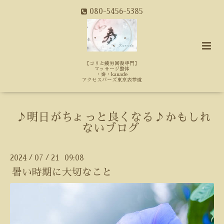
080-5456-5385
【コリと疲労回復専門】
マッサージ整体
・奏・kanade
アクセスバーズ東京表参道
♪明日がちょっと良くなる♪かもしれ
ないブログ
2024
07
21 09:08
/
/
暑い時期に大切なこと