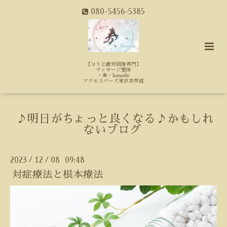
080-5456-5385
【コリと疲労回復専門】
マッサージ整体
・奏・kanade
アクセスバーズ東京表参道
♪明日がちょっと良くなる♪かもしれ
ないブログ
2023
12
08 09:48
/
/
対症療法と根本療法