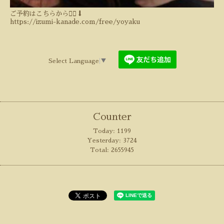
ご予約はこちらから💁‍♀️⬇️
https://izumi-kanade.com/free/yoyaku
Select Language
▼
Counter
Today:
1199
Yesterday:
3724
Total:
2655945