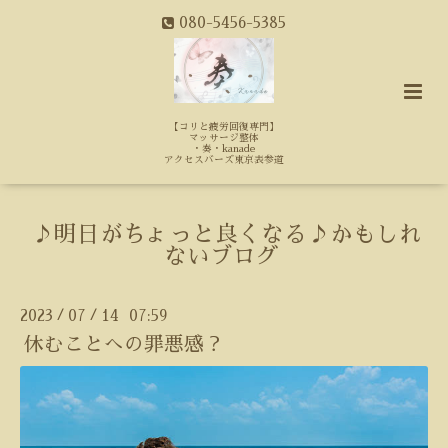
080-5456-5385
【コリと疲労回復専門】
マッサージ整体
・奏・kanade
アクセスバーズ東京表参道
♪明日がちょっと良くなる♪かもしれ
ないブログ
2023
07
14 07:59
/
/
休むことへの罪悪感？