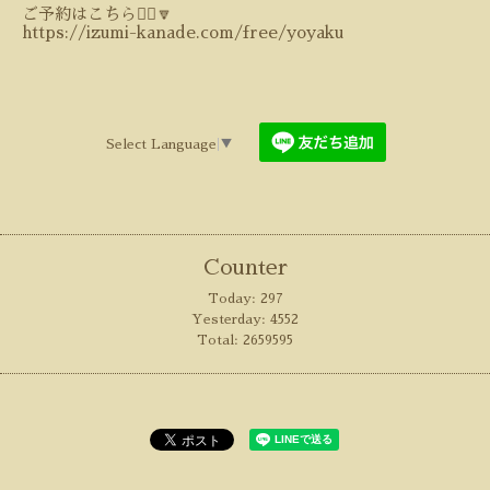
ご予約はこちら💁‍♀️🔽
https://izumi-kanade.com/free/yoyaku
Select Language
▼
Counter
Today:
297
Yesterday:
4552
Total:
2659595