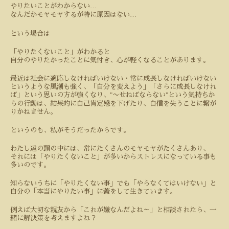
…
やりたいことがわからない
…
なんだかモヤモヤするが特に原因はない
という場合は
「やりたくないこと」がわかると
自分のやりたかったことに気付き、心が軽くなることがあります。
最近は社会に適応しなければいけない・常に成長しなければいけない
というような風潮も強く、「自分を変えよう」「さらに成長しなけれ
"
"
ば」という思いの方が強くなり、
〜せねばならない
という気持ちか
らの行動は、結果的に自己肯定感を下げたり、自信を失うことに繋が
りかねません。
というのも、私がそうだったからです。
わたし達の頭の中には、常にたくさんのモヤモヤがたくさんあり、
それには「やりたくないこと」が多いからストレスになっている事も
多いのです。
知らないうちに「やりたくない事」でも「やらなくてはいけない」と
自分の「本当にやりたい事」に蓋をして生きています。
例えば大切な親友から「これが嫌なんだよね～」と相談されたら、一
緒に解決策を考えますよね？