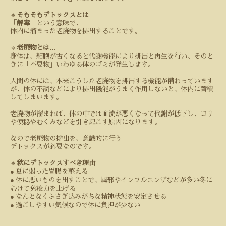
🔹
そもそもデトックスとは
「
解毒
」という意味で、
体内に溜まった老廃物を排出することです。
…
🔹
老廃物とは
身体は、細胞が古くなると代謝機能により排出と再生を行い、そのと
きに「不要物」いわゆる体のゴミが発生します。
人間の体には、本来こうした老廃物を排出する機能が備わっています
が、体の不調などにより排出機能がうまく作用しないと、体内に蓄積
してしまいます。
老廃物が溜まれば、体の中では血流が悪くなって代謝が低下し、コリ
や便秘やむくみなどを引き起こす原因になります。
なので老廃物の排出を、意識的に行う
デトックスが必要なのです。
🔹
秋にデトックスすべき理由
●
夏に弱った胃腸を整える
●
体に悪いものを出すことで、風邪やインフルエンザなどが多い冬に
むけて免疫力を上げる
●
なんとなくふさぎ込みがちな精神状態を安定させる
●
過ごしやすい気候なので体に負担が少ない