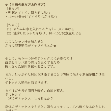
🍀
【
白湯の飲み方＆作り方】
［飲み方］
・朝起きてすぐ、朝食前に飲む
10
15
・
～
分かけてすすりながら飲む
［作り方］
1
（
）やかんに水を入れてふたをし、火にかける
2
10
15
（
）沸騰したらふたを取り、
～
分間煮立たせる
ここにレモン汁を加えると
★
さらに健康効果がアップするとか
そして、もう一つ体のデトックスに必要なのは
血流とリンパ液の流れを良くするため
硬くなった筋肉を緩めることです。
また、足ツボや反射区を刺激することで胃腸の働きや利尿作用が活性
化し、
デトックス効果も高まります。
まずはガチガチ筋肉を緩め、血流を整え、
冬に向けて
「秋のデトックス」しませんか？
身体のデトックスをすると、頭もスッキリし、心も軽くなるかもしれ
◟̆◞̆
ません