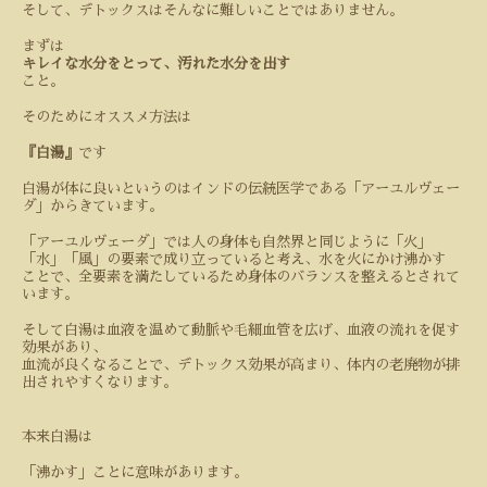
そして、デトックスはそんなに難しいことではありません。
まずは
キレイな水分をとって、汚れた水分を出す
こと。
そのためにオススメ方法は
『白湯』
です
白湯が体に良いというのはインドの伝統医学である「アーユルヴェー
ダ」からきています。
「アーユルヴェーダ」では人の身体も自然界と同じように「火」
「水」「風」の要素で成り立っていると考え、水を火にかけ沸かす
ことで、全要素を満たしているため身体のバランスを整えるとされて
います。
そして白湯は血液を温めて動脈や毛細血管を広げ、血液の流れを促す
効果があり、
血流が良くなることで、デトックス効果が高まり、体内の老廃物が排
出されやすくなります。
本来白湯は
「沸かす」ことに意味があります。