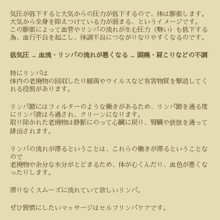
気圧が低下すると大気からの圧力が低下するので、体は膨張します。
大気から全身を抑えつけている力が弱まる、というイメージです。
この膨張によって血管やリンパの流れが生む圧力（勢い）も低下する
為、血行不良を起こし、体調不良につながりなりやすくなるのです。
→
→
低気圧
血流・リンパの流れが悪くなる
頭痛・肩こりなどの不調
特にリンパは
体内の老廃物の回収したり細菌やウイルスなど有害物質を撃退してく
れる役割があります。
リンパ節にはフィルターのような働きがあるため、リンパ節を通る度
にリンパ液はろ過され、クリーンになります。
取り除かれた老廃物は静脈にのって心臓に戻り、腎臓や膀胱を通って
排出されます。
リンパの流れが滞るということは、これらの働きが滞るということな
ので
老廃物や余分な水分がとどまるため、体がむくんだり、血色が悪くな
ったりします。
滞りなくスムーズに流れていて欲しいリンパ。
ぜひ習慣にしたいマッサージはセルフリンパケアです。