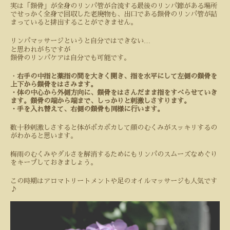
実は「鎖骨」が全身のリンパ管が合流する最後のリンパ節がある場所
でせっかく全身で回収した老廃物も、出口である鎖骨のリンパ管が詰
まっていると排出することができません。
…
リンパマッサージというと自分ではできない
と思われがちですが
鎖骨のリンパケアは自分でも可能です。
・
右手の中指と薬指の間を大きく開き、指を水平にして左側の鎖骨を
上下から鎖骨をはさみます。
・体の中心から外側方向に、鎖骨をはさんだまま指をすべらせていき
ます。鎖骨の端から端まで、しっかりと刺激しさすります。
・手を入れ替えて、右側の鎖骨も同様に行います。
数十秒刺激しさすると体がポカポカして顔のむくみがスッキリするの
がわかると思います。
梅雨のむくみやダルさを解消するためにもリンパのスムーズなめぐり
をキープしておきましょう。
この時期はアロマトリートメントや足のオイルマッサージも人気です
♪