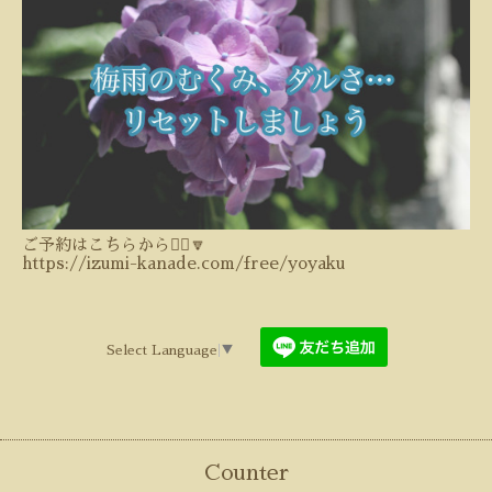
ご予約はこちらから💁‍♀️🔽
https://izumi-kanade.com/free/yoyaku
Select Language
▼
Counter