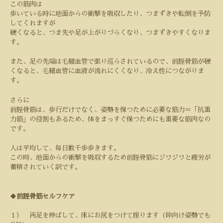
この筋肉は
歩いている時に地面からの衝撃を吸収したり、つまずきや転倒を予防
してくれますが
硬くなると、つま先や足が上がりづらくなり、つまずきやすくなりま
す。
また、足の先端は毛細血管で張り巡らされているので、前脛骨筋が硬
くなると、毛細血管に血液が流れにくくなり、冷え性につながりま
す。
さらに
前脛骨筋は、歩行だけでなく、姿勢を保つために必要な筋力＝「抗重
力筋」の役割もあるため、体をまっすぐ保つためにも重要な筋肉なの
です。
人は平均して、毎日数千歩歩きます。
この時、地面からの衝撃を吸収するため前脛骨筋にジワジワと疲労が
蓄積されていく訳です。
🍀前脛骨筋セルフケア
１） 両足を伸ばして、床にお尻をつけて座ります（仰向け姿勢でも