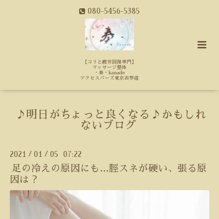
080-5456-5385
【コリと疲労回復専門】
マッサージ整体
・奏・kanade
アクセスバーズ東京表参道
♪明日がちょっと良くなる♪かもしれ
ないブログ
2021
01
05 07:22
/
/
足の冷えの原因にも…脛スネが硬い、張る原
因は？