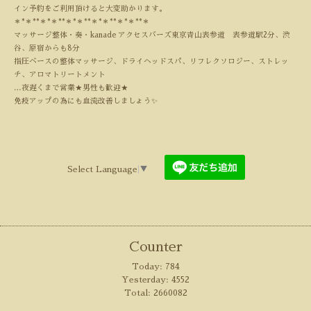
イン予約をご利用頂けると大変助かります。
＊
*
＊
**
＊
*
＊
**
＊
*
＊
**
＊
*
＊
**
＊
*
＊
**
＊
マッサージ整体・奏・
kanade
アクセスバーズ東京青山表参道
表参道駅
2
分、渋
谷、原宿からも8分
指圧ベースの整体マッサージ、ドライヘッドスパ、リフレクソロジー、ストレッ
チ、アロマトリートメント
…
夜遅くまで営業
★
男性も歓迎
★
免疫アップの為にも血流改善しましょう
✨
Select Language
▼
Counter
Today:
784
Yesterday:
4552
Total:
2660082