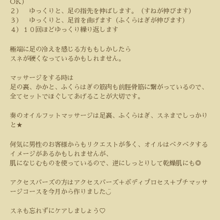
OK
）
２） ゆっくりと、足の指先を伸ばします。（すねが伸びます）
３） ゆっくりと、足首を曲げます（ふくらはぎが伸びます）
４）１０回ほどゆっくり繰り返します
極端に足の冷えを感じる方ももしかしたら
スネが硬くなっているかもしれません。
マッサージをする時は
足の裏、かかと、ふくらはぎの筋肉も前脛骨筋に繋がっているので、
全てセットでほぐしてあげることが大切です。
奏のオイルフットマッサージは足裏、ふくらはぎ、スネまでしっかり
と
★
何気に男性のお客様からもリクエストが多く、オイルはベタベタする
イメージがあるかもしれませんが、
肌になじむものを使っているので、逆にしっとりして乾燥肌にも◎
アクセスバーズの方はアクセスバーズ＋ボディプロセス＋プチマッサ
◡̈
ージコースを今月から作りました
スネも忘れずにケアしましょう
♡