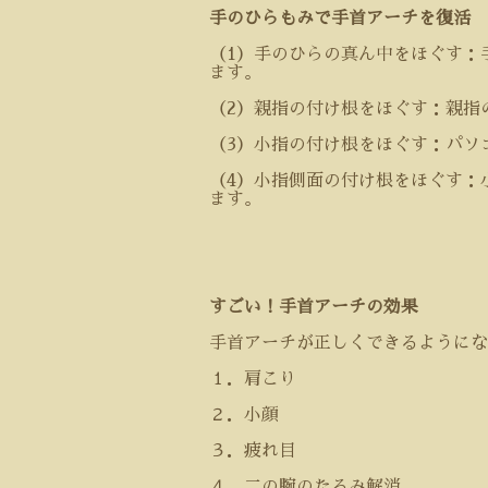
手のひらもみで手首アーチを復活
（
1
）手のひらの真ん中をほぐす：
ます。
（
2
）親指の付け根をほぐす：親指
（
3
）小指の付け根をほぐす：パソ
（
4
）小指側面の付け根をほぐす：
ます。
すごい！手首アーチの効果
手首アーチが正しくできるようにな
１．肩こり
２．小顔
３．疲れ目
４．二の腕のたるみ解消