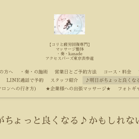
【コリと疲労回復専門】
マッサージ整体
・奏・kanade
アクセスバーズ東京表参道
の方へ
・奏・の施術
営業日とご予約方法
コース・料金
LINE通話で予約
スタッフ紹介
♪明日がちょっと良くな
サロンへの行き方）
★企業様への出張マッサージ★
フォトギ
がちょっと良くなる♪かもしれな