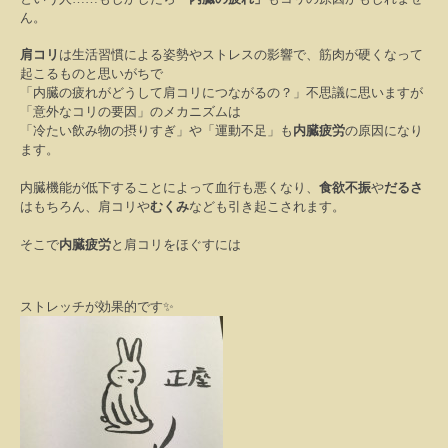
ん。
肩コリ
は生活習慣による姿勢やストレスの影響で、筋肉が硬くなって
起こるものと思いがちで
「内臓の疲れがどうして肩コリにつながるの？」不思議に思いますが
「意外なコリの要因」のメカニズムは
「冷たい飲み物の摂りすぎ」や「運動不足」も
内臓疲労
の原因になり
ます。
内臓機能が低下することによって血行も悪くなり、
食欲不振
や
だるさ
はもちろん、肩コリや
むくみ
なども引き起こされます。
そこで
内臓疲労
と肩コリをほぐすには
ストレッチが効果的です
✨