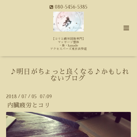
080-5456-5385
【コリと疲労回復専門】
マッサージ整体
・奏・kanade
アクセスバーズ東京表参道
♪明日がちょっと良くなる♪かもしれ
ないブログ
2018
07
05 07:09
/
/
内臓疲労とコリ