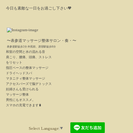
今日も素敵な一日をお過ごし下さい🧡
〜表参道マッサージ整体サロン・奏・〜
表参道駅徒歩2分 外苑前、原宿駅徒歩8分
和室の空間と水の流れる音
肩こり、腰痛、頭痛、ストレス
をリセット
指圧ベースの整体マッサージ
ドライヘッドスパ
マタニティ整体マッサージ
アクセスバーズで脳デトックス
妊婦さんも受けられる
マッサージ整体
男性にもオススメ。
スマホの充電できます
🔋
Select Language
▼