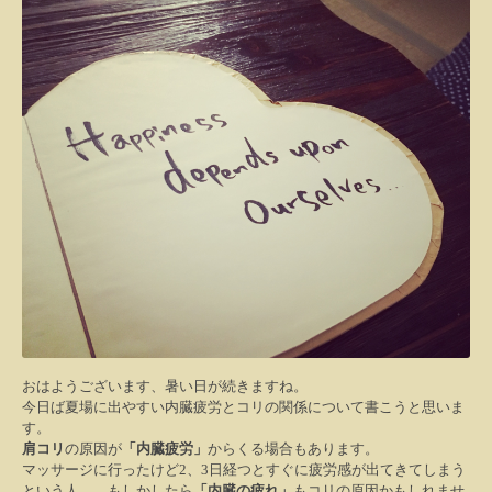
おはようございます、暑い日が続きますね。
今日ば夏場に出やすい内臓疲労とコリの関係について書こうと思いま
す。
肩コリ
の原因が
「内臓疲労」
からくる場合もあります。
マッサージに行ったけど
2
、
3
日経つとすぐに疲労感が出てきてしまう
という人
……
もしかしたら
「内臓の疲れ」
もコリの原因かもしれませ