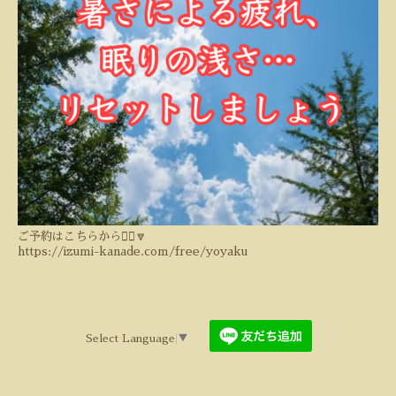
ご予約はこちらから💁‍♀️🔽
https://izumi-kanade.com/free/yoyaku
Select Language
▼