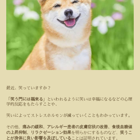
最近、笑っていますか？
「
笑う門には福来る
」といわれるように笑いは幸福になるなどの心理
学的反応をもたらすことや、
笑いによってストレスホルモンが減っていくことも
わかっています。
その他、
痛みの緩和、アレルギー患者の皮膚症状の改善、食後血糖値
の上昇抑制、リラクゼーション効果
を明らかにするものなど、
笑うこ
とが身体に良い影響を及ぼしている
ことは証明されています。