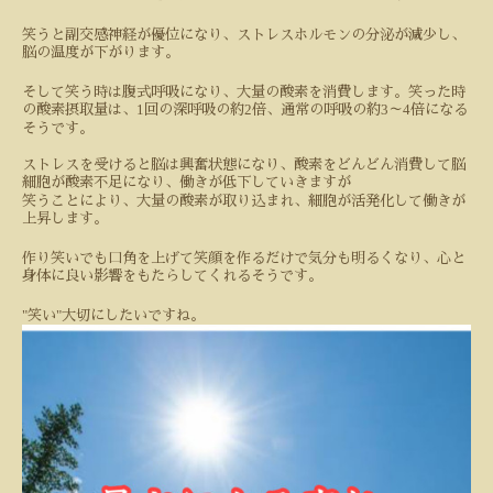
笑うと副交感神経が優位になり、ストレスホルモンの分泌が減少し、
脳の温度が下がります。
そして笑う時は腹式呼吸になり、大量の酸素を消費します。笑った時
1
2
3
4
の酸素摂取量は、
回の深呼吸の約
倍、通常の呼吸の約
～
倍になる
そうです。
ストレスを受けると脳は興奮状態になり、酸素をどんどん消費して脳
細胞が酸素不足になり、働きが低下していきますが
笑うことにより、大量の酸素が取り込まれ、細胞が活発化して働きが
上昇します。
作り笑いでも口角を上げて笑顔を作るだけで気分も明るくなり、心と
身体に良い影響をもたらしてくれるそうです。
"
"
笑い
大切にしたいですね。