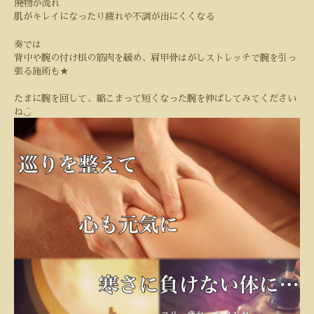
廃物が流れ
肌がキレイになったり疲れや不調が出にくくなる
奏では
背中や腕の付け根の筋肉を緩め、肩甲骨はがしストレッチで腕を引っ
張る施術も
★
たまに腕を回して、縮こまって短くなった腕を伸ばしてみてください
◡̈
ね