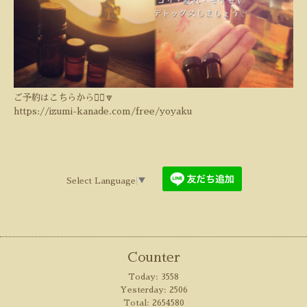
ご予約はこちらから💁‍♀️🔽
https://izumi-kanade.com/free/yoyaku
Select Language
▼
Counter
Today:
3558
Yesterday:
2506
Total:
2654580