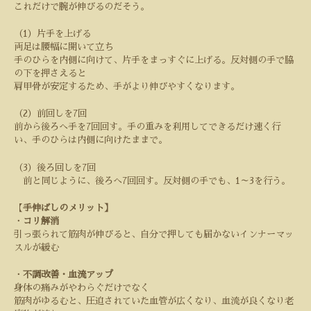
これだけで腕が伸びるのだそう。
（
1
）片手を上げる
両足は腰幅に開いて立ち
手のひらを内側に向けて、片手をまっすぐに上げる。反対側の手で脇
の下を押さえると
肩甲骨が安定するため、手がより伸びやすくなります。
（
2
）前回しを
7
回
前から後ろへ手を
7
回回す。手の重みを利用してできるだけ速く行
い、手のひらは内側に向けたままで。
（
3
）後ろ回しを
7
回
前と同じように、後ろへ
7
回回す。反対側の手でも、
1
～
3
を行う。
【
手伸ばしのメリット】
・
コリ解消
引っ張られて筋肉が伸びると、自分で押しても届かないインナーマッ
スルが緩む
・
不調改善・血流アップ
身体の痛みがやわらぐだけでなく
筋肉がゆるむと、圧迫されていた血管が広くなり、血流が良くなり老