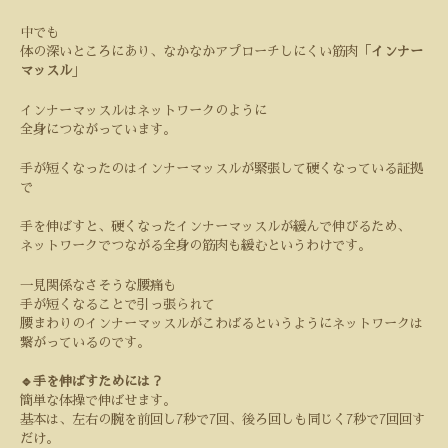
中でも
体の深いところにあり、なかなかアプローチしにくい筋肉「
インナー
マッスル
」
インナーマッスルはネットワークのように
全身につながっています。
手が短くなったのはインナーマッスルが緊張して硬くなっている証拠
で
手を伸ばすと、硬くなったインナーマッスルが緩んで伸びるため、
ネットワークでつながる全身の筋肉も緩むというわけです。
一見関係なさそうな腰痛も
手が短くなることで引っ張られて
腰まわりのインナーマッスルがこわばるというようにネットワークは
繋がっているのです。
🔹手を伸ばすためには？
簡単な体操で伸ばせます。
基本は、左右の腕を前回し
7
秒で
7
回、後ろ回しも同じく
7
秒で
7
回回す
だけ。