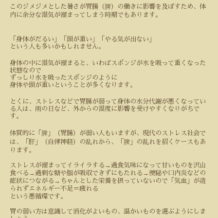
このジメジメとした暑さが胃腸（脾）の働きに影響を及ぼすため、体
内に余分な湿気が溜まってしまう時期でもあります。
「身体がだるい」「頭が重い」「やる気が出ない」
という人も多いかもしれません。
身体の中に湿気が溜まると、いわばスポンジが水を吸って重くなった
状態なので
ずっしり水を吸ったスポンジのように
身体や頭が重いということが多くなります。
とくに、ストレスなどで胃腸が弱って身体の水分代謝が悪くなってい
る人は、雨の日など、外からの湿度に影響を受けやすくなりがちで
す。
体質的に「脾」（胃腸）が弱い人もいますが、現代のストレス社会で
は、「肝」（自律神経）の乱れから、「脾」の乱れを招くケースもあ
ります。
→
ストレスが溜まってイライラする
過食気味になって甘いものを沢山
→
→
食べる
過剰な糖や脂が吸収できずにもたれる
便秘や口内炎などの
→
症状につながる
ちゃんとした栄養を摂っていないので「気血」が造
られずエネルギー不足＝疲れる
という悪循環です。
胃の弱い方は意識して消化がよいもの、温かいものを選ぶようにしま