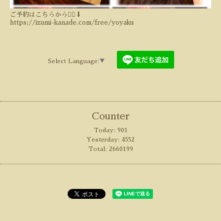
ご予約はこちらから💁‍♀️⬇️
https://izumi-kanade.com/free/yoyaku
Select Language
▼
Counter
Today:
901
Yesterday:
4552
Total:
2660199