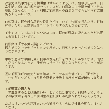
注意力や集中力を司る
前頭葉（ぜんとうよう）
は、加齢や仕事や、日
常生活で感じる心理不安やストレスが、前頭葉の血流量を低下させる
要因になったり、スマホ利用が前頭葉への血流を下げるという研究報
告もあるんだとか。
前頭葉は、脳の司令塔的な役割を担っていて、物事を考えたり、行動
に移したり、意思決定をコントロールする大切な器官です。
不安やストレスに打ち克つためには、脳の前頭葉を鍛えることが必要
とも言われています。
前頭葉は「
やる気の脳」
と呼ばれ、
鍛えることでモチベーションや思考力、行動力を向上させることにも
つながります。
柔軟な思考で臨機応変に物事の優先順位をつけるのが早くなり、段取
りが良くなることで、仕事のスピードも早くなったりとメリットがた
くさん！
逆に前頭前野の能力が衰え始めると、やる気が低下し、「面倒だ」
「いやだ」などといった負の感情を優先する思考回路が優位になりま
す。
🔹
前頭葉の鍛え方
「
料理をすることは脳にいい
」という話は事実で、料理をしていると
きの脳活動を調べると前頭葉の前頭前野が刺激されているそうです。
ただし「いつもの料理をいつも通りやる」のは活性化の度合いは小さ
くなり、