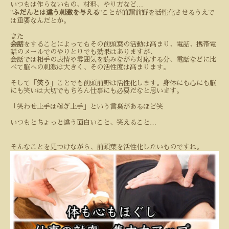
…
いつもは作らないもの、材料、やり方など
"
"
ふだんとは違う刺激を与える
ことが前頭前野を活性化させるうえで
は重要なんだとか。
また
会話
をすることによってもその前頭葉の活動は高まり、電話、携帯電
話のメールでのやりとりでも効果はありますが、
会話では相手の表情や雰囲気を読みながら対応する分、電話などに比
べて脳への刺激は大きく、その活性度は高まります。
そして「
笑う
」ことでも前頭前野は活性化します。身体にも心にも脳
にも笑いは大切でもちろん仕事にも必要だなと思います。
「笑わせ上手は稼ぎ上手」という言葉があるほど笑
…
いつもとちょっと違う面白いこと、笑えること
そんなことを見つけながら、前頭葉を活性化したいものですね。