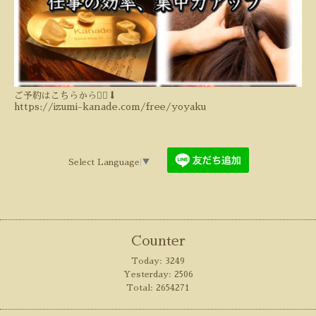
ご予約はこちらから💁‍♀️⬇️
https://izumi-kanade.com/free/yoyaku
Select Language
▼
Counter
Today:
3249
Yesterday:
2506
Total:
2654271