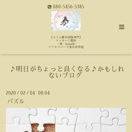
080-5456-5385
【コリと疲労回復専門】
マッサージ整体
・奏・kanade
アクセスバーズ東京表参道
♪明日がちょっと良くなる♪かもしれ
ないブログ
2020
02
04 08:04
/
/
パズル