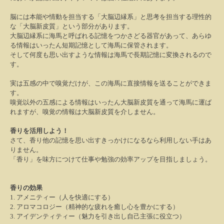
脳には本能や情動を担当する「大脳辺縁系」と思考を担当する理性的
な「大脳新皮質」という部分があります。
大脳辺縁系に海馬と呼ばれる記憶をつかさどる器官があって、あらゆ
る情報はいったん短期記憶として海馬に保管されます。
そして何度も思い出すような情報は海馬で長期記憶に変換されるので
す。
実は五感の中で嗅覚だけが、この海馬に直接情報を送ることができま
す。
嗅覚以外の五感による情報はいったん大脳新皮質を通って海馬に運ば
れますが、嗅覚の情報は大脳新皮質を介しません。
香りを活用しよう！
さて、香り他の記憶を思い出すきっかけになるなら利用しない手はあ
りません。
「香り」を味方につけて仕事や勉強の効率アップを目指しましょう。
香りの効果
1.
アメニティー（人を快適にする）
2.
アロマコロジー（精神的な疲れを癒し心を豊かにする）
3.
アイデンティティー（魅力を引き出し自己主張に役立つ）