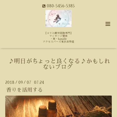
080-5456-5385
【コリと疲労回復専門】
マッサージ整体
・奏・kanade
アクセスバーズ東京表参道
♪明日がちょっと良くなる♪かもしれ
ないブログ
2018
09
07 07:24
/
/
香りを活用する