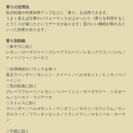
香りの活用法
気分転換や作業効率アップなどに「香り」を活用できます。
うまく使えば仕事のパフォーマンスが上がったり（香りを利用するこ
とでミスが減ったというデータがあります）質のいい睡眠が取れると
いった効果があります。
香り別効能
◇集中力に効く
レモン／ローズマリー／グレープフルーツ／レモングラス／バジル／
ティーツリー／ユーカリ
◇自律神経のバランスを保つ
真正ラベンダー／オレンジ・スイート／ベルガモット／ヒノキ／ペパ
ーミント
◇気分転換に効く
グレープフルーツ／レモン／ペパーミント／ローズマリー・シネオー
ル／ユーカリ・ラジアータ
◇ストレスに効く
ラベンダー／ベルガモット／マンダリン／ネロリ／ゼラニウム／サン
ダルウッド／フランキンセンス／イランイラン／カモミール・ローマ
ン
◇不眠に効く