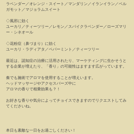
ラベンダー／オレンジ・スイート／マンダリン／イランイラン／ベル
ガモット／マジョラムスイート
◇風邪に効く
ユーカリ／ティーツリー／レモン／スパイクラベンダー／ローズマリ
ー・シネオール
◇花粉症（鼻づまり）に効く
ユーカリ・ラディアタ／ペパーミント／ティーツリー
最近は、認知症の治療に活用されたり、マーケティングに生かそうと
する企業が増えたり、「香り」の可能性はますます広がっています。
奏でも施術でアロマを使用することが増えいます。
ヘッドマッサージやアクセスバーズ中に
アロマの香りで相乗効果も？！
お好きな香りや気分によってチョイスできますのでリクエストしてみ
てくださいね。
本日も素敵な一日をお過ごしください！