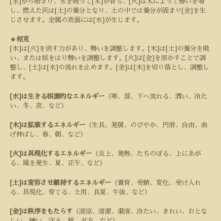
[水]から始まり、水を吸って[木]が育ち、[火]は木によって勢いを増
し、燃えた灰は[土]の養分となり、土の中では養分が固まり[金]を生
じさせます。金属の表面には[水]が生じます。
🔹相克
[水]は[火]を消す力があり、勢いを調整します。[木]は[土]の養分を吸
い、または根をはり勢いを調整します。[火]は[金]を溶かすことで調
整し、[土]は[水]の流れを止めます。[金]は[木]を切り落とし、調整し
ます。
[水]は生きる根源的なエネルギー
（寒、湿、下へ流れる、潤い、冷た
い、冬、夜、など）
[木]は拡張するエネルギー
（生長、発展、のびやか、円滑、自由、曲
げ伸ばし、春、朝、など）
[火]は具現化するエネルギー
（炎上、発熱、たちのぼる、上にあが
る、風を発生、夏、正午、など）
[土]は変容させ維持するエネルギー
（養育、受納、変化、受け入れ
る、具現化、育てる、土用、長夏、午後、など）
[金]は秩序をもたらす
（清涼、清潔、粛清、冷たい、きれい、おとな
しい、硬い、守る、秋、夕方、など）