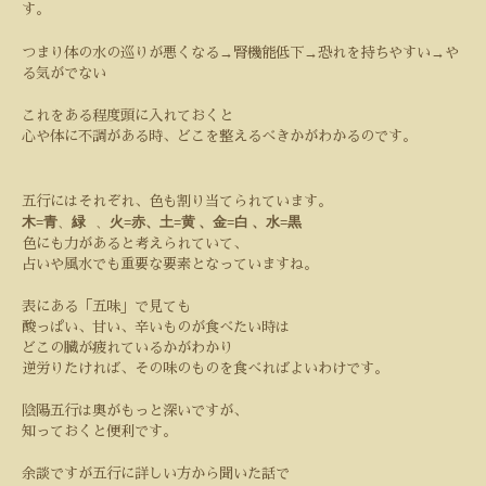
す。
つまり体の水の巡りが悪くなる
→
腎機能低下
→恐れを持ちやすい
→
や
る気がでない
これをある程度頭に入れておくと
心や体に不調がある時、どこを整えるべきかがわかるのです。
五行にはそれぞれ、色も割り当てられています。
木
=
青
、
緑
、
火
=
赤、土
=
黄
、金
=
白
、水
=
黒
色にも力があると考えられていて、
占いや風水でも重要な要素となっていますね。
表にある「五味」で見ても
酸っぱい、甘い、辛いものが食べたい時は
どこの臓が疲れているかがわかり
逆労りたければ、その味のものを食べればよいわけです。
陰陽五行は奥がもっと深いですが、
知っておくと便利です。
余談ですが五行に詳しい方から聞いた話で