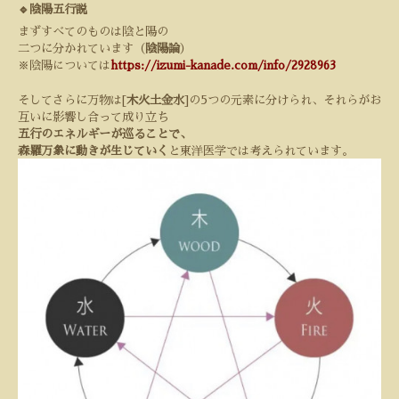
🔹陰陽五行説
まずすべてのものは陰と陽の
二つに分かれています（
陰陽論
）
※陰陽については
https://izumi-kanade.com/info/2928963
そしてさらに万物は[
木火土金水
]の
5
つの元素に分けられ、それらがお
互いに影響し合って成り立ち
五行のエネルギーが巡ることで、
森羅万象に動きが生じていく
と東洋医学では考えられています。