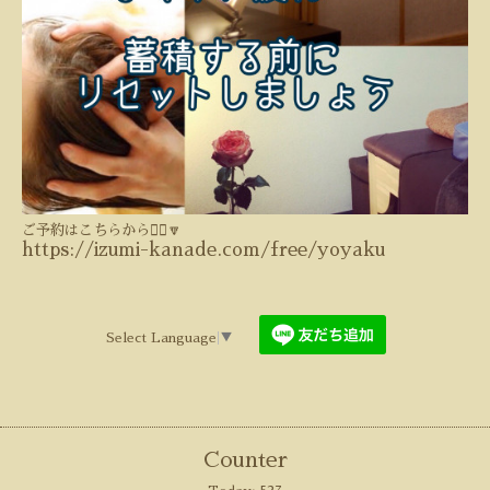
ご予約はこちらから💁‍♀️🔽
https://izumi-kanade.com/free/yoyaku
Select Language
▼
Counter