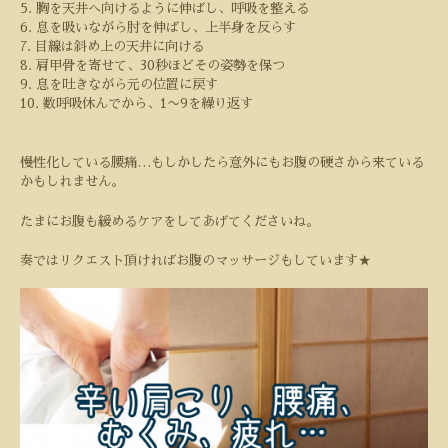
5.
胸を天井へ向けるように伸ばし、呼吸を整える
6.
息を吸いながら肘を伸ばし、上半身を反らす
7.
目線は斜め上の天井に向ける
8.
肩甲骨を寄せて、
30
秒ほどその姿勢を保つ
9.
息を吐きながら元の位置に戻す
10.
数呼吸休んでから、
1
〜
9
を繰り返す
慢性化している腰痛
…
もしかしたら意外にもお腹の硬さから来ている
かもしれません。
たまにお腹も緩めるケアをしてあげてくださいね。
奏ではリクエスト頂ければお腹のマッサージもしています
★