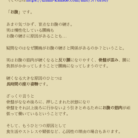
（その①は
https://izumi-kanade.com/info/3776208
）
「
お腹
」です。
あまり気づかず、盲点なお腹の硬さ。
実は慢性化している腰痛も
お腹の硬さに原因があることも
…
疑問なのはなぜ腰痛がお腹の硬さと関係があるのか？ということ。
実はお腹の筋肉が硬くなると
反り腰
になりやすく、
骨盤が歪み
、腰に
負担がかかってしまうことで腰痛になってしまうのです。
硬くなる大きな原因のひとつは
長時間の座り姿勢
です。
ざっくり言うと
骨盤がななめ後ろに、押しこまれた状態に
なり
骨盤を
それ以上後ろに行かないよう引きとめるために
お腹の筋肉
が頑
張って働いているということです。
そして、もうひとつの原因として
食生活やストレスや緊張など、心因性の理由の場合もあります。