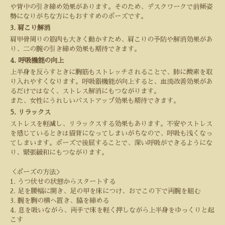
や背中の引き締め効果があります。そのため、デスクワークで前傾姿
勢になりがちな方にもおすすめのポーズです。
3.
肩こり解消
肩甲骨周りの筋肉も大きく動かすため、肩こりの予防や解消効果があ
り、二の腕の引き締め効果も期待できます。
4.
呼吸機能の向上
上半身を反らすときに胸筋もストレッチされることで、肺に酸素を取
り入れやすくなります。呼吸器機能が向上すると、血流改善効果があ
るだけではなく、ストレス解消にもつながります。
また、女性にうれしいバストアップ効果も期待できます。
5.
リラックス
ストレスを軽減し、リラックスする効果もあります。不安やストレス
を感じているときは猫背になってしまいがちなので、呼吸も浅くなっ
てしまいます。ポーズで後屈することで、深い呼吸ができるようにな
り、緊張緩和にもつながります。
＜ポーズの方法＞
1.
うつ伏せの状態からスタートする
2.
足を腰幅に開き、足の甲を床につけ、おでこの下で両腕を組む
3.
腕を胸の横へ置き、脇を締める
4.
息を吸いながら、両手で床を軽く押しながら上半身をゆっくりと起
こす