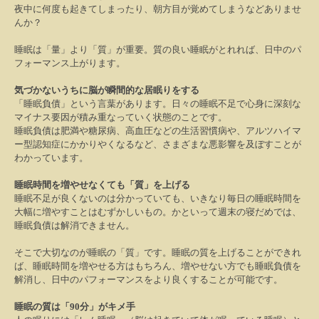
夜中に何度も起きてしまったり、朝方目が覚めてしまうなどありませ
んか？
睡眠は「量」より「質」が重要。質の良い睡眠がとれれば、日中のパ
フォーマンス上がります。
気づかないうちに脳が瞬間的な居眠りをする
「睡眠負債」という言葉があります。日々の睡眠不足で心身に深刻な
マイナス要因が積み重なっていく状態のことです。
睡眠負債は肥満や糖尿病、高血圧などの生活習慣病や、アルツハイマ
ー型認知症にかかりやくなるなど、さまざまな悪影響を及ぼすことが
わかっています。
睡眠時間を増やせなくても「質」を上げる
睡眠不足が良くないのは分かっていても、いきなり毎日の睡眠時間を
大幅に増やすことはむずかしいもの。かといって週末の寝だめでは、
睡眠負債は解消できません。
そこで大切なのが睡眠の「質」です。睡眠の質を上げることができれ
ば、睡眠時間を増やせる方はもちろん、増やせない方でも睡眠負債を
解消し、日中のパフォーマンスをより良くすることが可能です。
睡眠の質は「
90
分」がキメ手