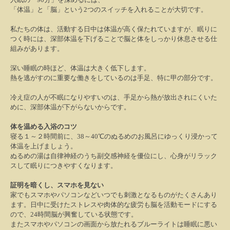
「体温」と「脳」という
2
つのスイッチを入れることが大切です。
私たちの体は、活動する日中は体温が高く保たれていますが、眠りに
つく時には、深部体温を下げることで脳と体をしっかり休息させる仕
組みがあります。
深い睡眠の時ほど、体温は大きく低下します。
熱を逃がすのに重要な働きをしているのは手足、特に甲の部分です。
冷え症の人が不眠になりやすいのは、手足から熱が放出されにくいた
めに、深部体温が下がらないからです。
体を温める入浴のコツ
寝る１～２時間前に、
38
～
40℃
のぬるめのお風呂にゆっくり浸かって
体温を上げましょう。
ぬるめの湯は自律神経のうち副交感神経を優位にし、心身がリラック
スして眠りにつきやすくなります。
証明を暗くし、スマホを見ない
家でもスマホやパソコンなどいつでも刺激となるものがたくさんあり
ます。日中に受けたストレスや肉体的な疲労も脳を活動モードにする
ので、
24
時間脳が興奮している状態です。
またスマホやパソコンの画面から放たれるブルーライトは睡眠に悪い