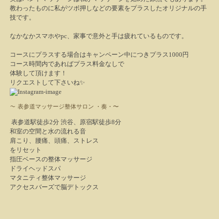
教わったものに私がツボ押しなどの要素をプラスしたオリジナルの手
技です。
なかなかスマホや
pc
、家事で意外と手は疲れているものです。
コースにプラスする場合はキャンペーン中につきプラス
1000
円
コース時間内であればプラス料金なしで
体験して頂けます！
リクエストして下さいね
✨
表参道
マ
ッサージ整体サロン ・奏・〜
〜
表参道駅徒歩2分 渋谷、原宿駅徒歩8分
和室の空間と水の流れる音
肩こり、腰痛、頭痛、ストレス
をリセット
指圧ベースの整体マッサージ
ドライヘッドスパ
マタニティ整体マッサージ
アクセスバーズで脳デトックス