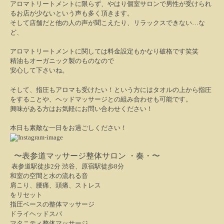
アロマトリートメントに限らず、やはり個室サロンで男性が受けられ
るお店が少ないという声も多く頂きます。
そして店舗だと他の人の声が聞こえたり、リラックスできない
…
な
ど、
アロマトリートメントに関しては料金設定もかなり破格です笑笑
精油もオーガニック製のものなので
安心して下さいね。
そして、指圧もアロマも受けたい！という方にはタオルの上から指圧
をすることや、ヘッドマッサージとの組み合わせも可能です。
興味がある方はお気軽にお問い合わせください！
本日も素敵な一日をお過ごしください！
〜表参道
マ
ッサージ整体サロン ・奏・〜
表参道駅徒歩2分 渋谷、原宿駅徒歩8分
和室の空間と水の流れる音
肩こり、腰痛、頭痛、ストレス
をリセット
指圧ベースの整体マッサージ
ドライヘッドスパ
マタニティ整体マッサージ