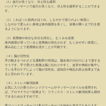
（
1
）血行が良くなり、冷え性を緩和
ハンドマッサージで血行が良くなり、冷え性を緩和することができま
す。
（
2
）こわばった筋肉がほぐれ、しなやかで巡りのよい体質に
しなやかで柔らかい身体は体内循環を良くし、栄養が隅々まで行き渡
るようになります。
（
3
）老廃物や余分な水分を排出し、むくみを改善
体内循環が滞っていると老廃物が排出されず、むくみやすい体質に。
揉み込むことで老廃物を流すことが可能です。
（４）脳が活性化
手の動きをつかさどる運動野の領域は、脳全体の
3
分の
1
にまで達する
そうです。手で受けた刺激は脳に伝わりやすく、血管や神経が集中し
ている手のケアによって脳が活性化。認知症や物忘れ防止効果まであ
ると言われています。
（５）ストレス解消効果
お気に入りの香りのハンドクリームやマッサージオイルを使用すれ
ば、アロマテラピー効果まで。リラックス・ストレス解消効果も期待
できるためおすすめです。
実はハンドマッサージは私がマッサージを始めた原点でもあります。