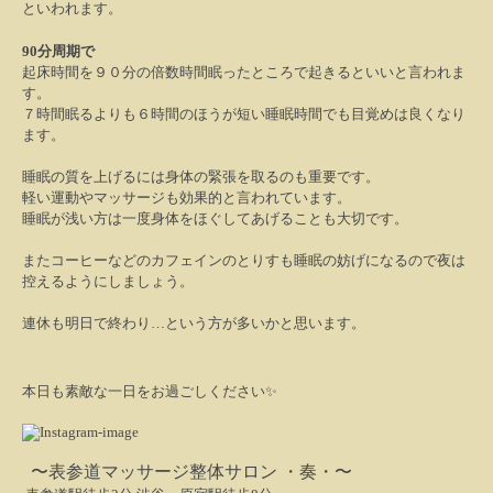
といわれます。
90
分周期で
起床時間を９０分の倍数時間眠ったところで起きるといいと言われま
す。
７時間眠るよりも６時間のほうが短い睡眠時間でも目覚めは良くなり
ます。
睡眠の質を上げるには身体の緊張を取るのも重要です。
軽い運動やマッサージも効果的と言われています。
睡眠が浅い方は一度身体をほぐしてあげることも大切です。
またコーヒーなどのカフェインのとりすも睡眠の妨げになるので夜は
控えるようにしましょう。
連休も明日で終わり
…
という方が多いかと思います。
本日も素敵な一日をお過ごしください
✨
〜表参道
マ
ッサージ整体サロン ・奏・〜