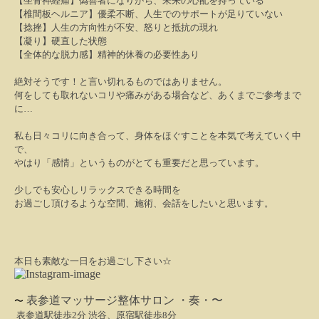
【坐骨神経痛】偽善者になりがち、未来の心配を持っている
【椎間板ヘルニア】優柔不断、人生でのサポートが足りていない
【捻挫】人生の方向性が不安、怒りと抵抗の現れ
【凝り】硬直した状態
【全体的な脱力感】精神的休養の必要性あり
絶対そうです！と言い切れるものではありません。
何をしても取れないコリや痛みがある場合など、あくまでご参考まで
に
…
私も日々コリに向き合って、身体をほぐすことを本気で考えていく中
で、
やはり「感情」というものがとても重要だと思っています。
少しでも安心しリラックスできる時間を
お過ごし頂けるような空間、施術、会話をしたいと思います。
本日も素敵な一日をお過ごし下さい☆
表参道
マ
ッサージ整体サロン ・奏・〜
〜
表参道駅徒歩2分 渋谷、原宿駅徒歩8分