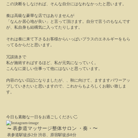
この決断をしなければ、そんな自分にはなれなかったと思います。
奏は高級な豪華な店ではありませんが
「なんか居心地が良い」と言って頂けます。自分で言うのもなんです
が、私自身も結構気に入ってたりします。
それは奏に来て下さるお客様からいっぱいプラスのエネルギーをもら
ってるからだと思います。
冗談抜きで
私が施術すればするほど、私が元気になっていく。
こんなに楽しい仕事って他にはないと思っています。
内容のない日記になりましたが、、秋に向けて、ますますパワーアッ
プしていきたいと思いますので、これからもよろしくお願い致しま
す。
今日も素敵な一日をお過ごしください◟̆◞̆
表参道
マ
ッサージ整体サロン ・奏・〜
〜
表参道駅徒歩2分 渋谷、原宿駅徒歩8分