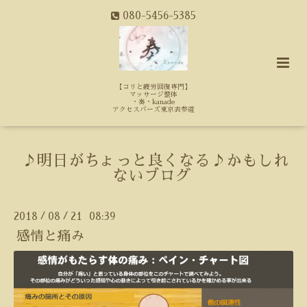
080-5456-5385
【コリと疲労回復専門】
マッサージ整体
・奏・kanade
アクセスバーズ東京表参道
♪明日がちょっと良くなる♪かもしれ
ないブログ
2018
08
21 08:39
/
/
感情と痛み