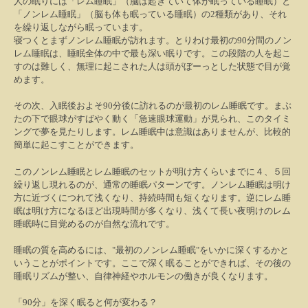
人の眠りには「レム睡眠」（脳は起きていて体が眠っている睡眠）と
「ノンレム睡眠」（脳も体も眠っている睡眠）の
2
種類があり、それ
を繰り返しながら眠っています。
寝つくとまずノンレム睡眠が訪れます。とりわけ最初の
90
分間のノン
レム睡眠は、睡眠全体の中で最も深い眠りです。この段階の人を起こ
すのは難しく、無理に起こされた人は頭がぼーっとした状態で目が覚
めます。
その次、入眠後およそ
90
分後に訪れるのが最初のレム睡眠です。まぶ
たの下で眼球がすばやく動く「急速眼球運動」が見られ、このタイミ
ングで夢を見たりします。レム睡眠中は意識はありませんが、比較的
簡単に起こすことができます。
このノンレム睡眠とレム睡眠のセットが明け方くらいまでに４、５回
繰り返し現れるのが、通常の睡眠パターンです。ノンレム睡眠は明け
方に近づくにつれて浅くなり、持続時間も短くなります。逆にレム睡
眠は明け方になるほど出現時間が多くなり、浅くて長い夜明けのレム
睡眠時に目覚めるのが自然な流れです。
睡眠の質を高めるには、
"
最初のノンレム睡眠
"
をいかに深くするかと
いうことがポイントです。ここで深く眠ることができれば、その後の
睡眠リズムが整い、自律神経やホルモンの働きが良くなります。
「
90
分」を深く眠ると何が変わる？