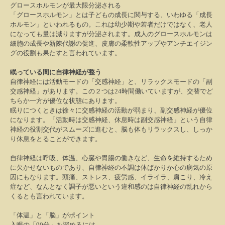
グロースホルモンが最大限分泌される
「グロースホルモン」とは子どもの成長に関与する、いわゆる「成長
ホルモン」といわれるもの。これは幼少期や若者だけではなく、老人
になっても量は減りますが分泌されます。成人のグロースホルモンは
細胞の成長や新陳代謝の促進、皮膚の柔軟性アップやアンチエイジン
グの役割も果たすと言われています。
眠っている間に自律神経が整う
自律神経には活動モードの「交感神経」と、リラックスモードの「副
交感神経」があります。この２つは
24
時間働いていますが、交替でど
ちらか一方が優位な状態にあります。
眠りにつくときは徐々に交感神経の活動が弱まり、副交感神経が優位
になります。「活動時は交感神経、休息時は副交感神経」という自律
神経の役割交代がスムーズに進むと、脳も体もリラックスし、しっか
り休息をとることができます。
自律神経は呼吸、体温、心臓や胃腸の働きなど、生命を維持するため
に欠かせないものであり、自律神経の不調は体ばかりか心の病気の原
因にもなります。頭痛、ストレス、疲労感、イライラ、肩こり、冷え
症など、なんとなく調子が悪いという違和感のは自律神経の乱れから
くるとも言われています。
「体温」と「脳」がポイント
入眠の「
90
分」を深めるには、