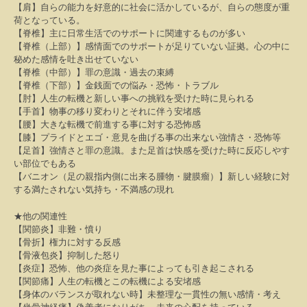
【肩】自らの能力を好意的に社会に活かしているが、自らの態度が重
荷となっている。
【脊椎】主に日常生活でのサポートに関連するものが多い
【脊椎（上部）】感情面でのサポートが足りていない証拠。心の中に
秘めた感情を吐き出せていない
【脊椎（中部）】罪の意識・過去の束縛
【脊椎（下部）】金銭面での悩み・恐怖・トラブル
【肘】人生の転機と新しい事への挑戦を受けた時に見られる
【手首】物事の移り変わりとそれに伴う安堵感
【腰】大きな転機で前進する事に対する恐怖感
【膝】プライドとエゴ・意見を曲げる事の出来ない強情さ・恐怖等
【足首】強情さと罪の意識。また足首は快感を受けた時に反応しやす
い部位でもある
【バニオン（足の親指内側に出来る腫物・腱膜瘤）】新しい経験に対
する満たされない気持ち・不満感の現れ
★
他の関連性
【関節炎】非難・憤り
【骨折】権力に対する反感
【骨液包炎】抑制した怒り
【炎症】恐怖、他の炎症を見た事によっても引き起こされる
【関節痛】人生の転機とこの転機による安堵感
【身体のバランスが取れない時】未整理な一貫性の無い感情・考え