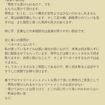
「男性でも受けられるの？」です。
もちろん受けて頂けます。
男性は「むくむ」という概念が女性よりは少ないのかもしれません
が、実は結構浮腫んでいます。そして足や腕、鎖骨周りのリンパを流
すのは、また指圧と違った気持ち良さがあります。
特に手、足裏などの末端部分は血液が滞りやすい部位です。
次に多いの質問が
「ベタベタしないの？」
私が使っているオイルは肌に成分が近いもので、本来は拭き取らずに
肌に馴染ませてもらっています。背中などは軽くホットタオルで拭き
取りますが、自然と肌になじんで、そこまでベタベタするものではあ
りません。
そしてホットタオルをご用意してあるので、軽く拭き取るとほぼサラ
サラした状態でお帰り頂けます。
奏でアロマトリートメントメントを受けて頂いた男性のご意見として
・男性が受けられるオイルトリートメントのお店が少ない
・受けてみたいとは思うけど、どこの店に行って良いのかわからない
・料金が高い笑
など。