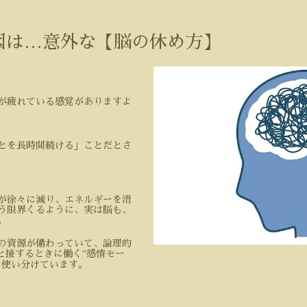
因は…意外な【脳の休め方】
が疲れている感覚がありますよ
とを長時間続ける」ことだとさ
が徐々に減り、エネルギーを消
う限界くるように、実は脳も、
。
の資源が備わっていて、論理的
と接するときに働く
“
感情モー
を使い分けています。