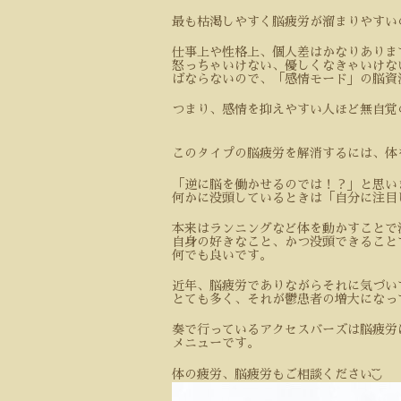
最も枯渇しやすく脳疲労が溜まりやすい
仕事上や性格上、個人差はかなりありま
怒っちゃいけない、優しくなきゃいけな
ばならないので、「感情モード」の脳資
つまり、感情を抑えやすい人ほど無自覚
このタイプの脳疲労を解消するには、体
「逆に脳を働かせるのでは！？」と思い
何かに没頭しているときは「自分に注目
本来はランニングなど体を動かすことで
自身の好きなこと、かつ没頭できること
何でも良いです。
近年、脳疲労でありながらそれに気づい
とても多く、それが鬱患者の増大になっ
奏で行っているアクセスバーズは脳疲労
メニューです。
体の疲労、脳疲労もご相談ください
◟̆◞̆