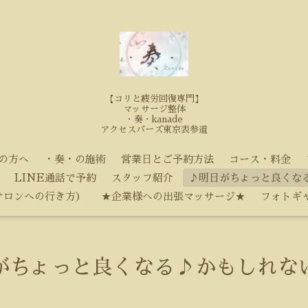
【コリと疲労回復専門】
マッサージ整体
・奏・kanade
アクセスバーズ東京表参道
の方へ
・奏・の施術
営業日とご予約方法
コース・料金
LINE通話で予約
スタッフ紹介
♪明日がちょっと良くな
サロンへの行き方）
★企業様への出張マッサージ★
フォトギ
がちょっと良くなる♪かもしれな