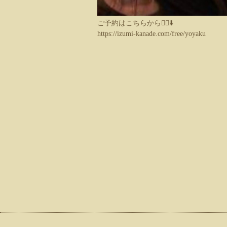
ご予約はこちらから💁‍♀️⬇️
https://izumi-kanade.com/free/yoyaku