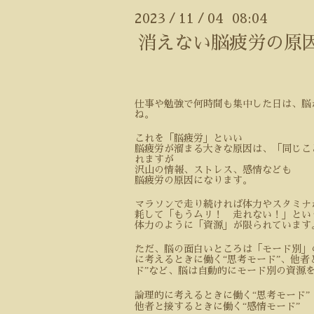
2023
11
04 08:04
/
/
消えない脳疲労の原
仕事や勉強で何時間も集中した日は、脳
ね。
これを「脳疲労」といい
脳疲労が溜まる大きな原因は、「同じこ
れますが
沢山の情報、ストレス、感情なども
脳疲労の原因になります。
マラソンで走り続ければ体力やスタミナ
耗して「もうムリ！ 走れない！」とい
体力のように「資源」が限られています
ただ、脳の面白いところは「モード別」
に考えるときに働く
“
思考モード
”
、他者
ド
”
など、脳は自動的にモード別の資源
論理的に考えるときに働く
“
思考モード
”
他者と接するときに働く
“
感情モード
”