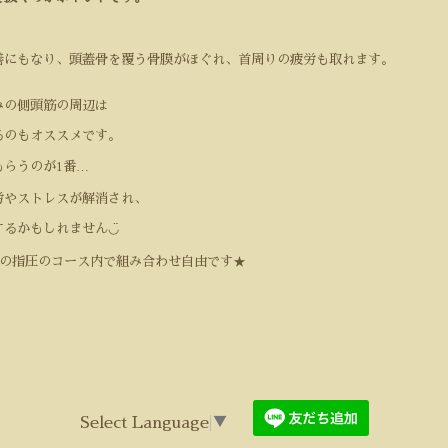
善にもなり、頭蓋骨を覆う骨膜がほぐれ、首周りの疲労も取れます。
みの側頭筋の周辺は
るのもオススメです。
1
…
もらうのが
番
労やストレスが解消され、
◡̈
するかもしれません
★
の指圧のコース内で組み合わせ自由です
Select Language
▼