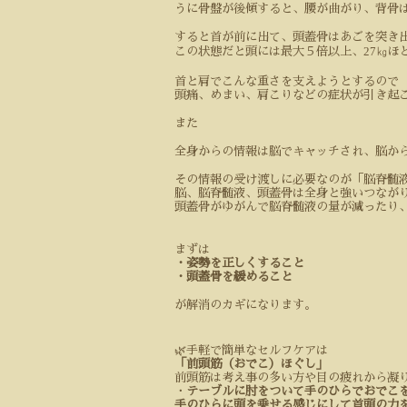
うに骨盤が後傾すると、腰が曲がり、背骨
すると首が前に出て、頭蓋骨はあごを突き
27
この状態だと頭には最大５倍以上、
㎏ほ
首と肩でこんな重さを支えようとするので
頭痛、めまい、肩こりなどの症状が引き起
また
全身からの情報は脳でキャッチされ、脳か
その情報の受け渡しに必要なのが「脳脊髄
脳、脳脊髄液、頭蓋骨は全身と強いつなが
頭蓋骨がゆがんで脳脊髄液の量が減ったり
まずは
・姿勢を正しくすること
・頭蓋骨を緩めること
が解消のカギになります。
🌿
手軽で簡単なセルフケアは
「前頭筋（おでこ）ほぐし」
前頭筋は考え事の多い方や目の疲れから凝
・
テーブルに肘をついて手のひらでおでこ
手のひらに頭を乗せる感じにして首頭の力