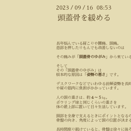
2023
09
16 08:53
/
/
頭蓋骨を緩める
長年悩んでいる肩こりや腰痛、頭痛。
患部を押したりもんでも改善しないのは
その痛みが「
頭蓋骨のゆがみ
」から来てい
そして
その「頭蓋骨のゆがみ」は
根本的な原因は「
姿勢の悪さ
」です。
デスクワークなどでいわゆる前傾姿勢を長
や肩の筋肉に負担がかかっています。
人の頭の重さは、約
４～５
㎏。
ボウリング球と同じくらいの重さを
体の最上部に置いて日々生活しています。
頭部を全身で支えるときにポイントとなる
骨盤の向き、角度によって頭の位置が決ま
長時間座り続けていると、骨盤は徐々に後