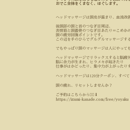
おでこ全体をくまなく、ほぐします。
ヘッドマッサージは頭皮が温まり、血流改
後頭部の頭と首のつなぎ目周辺、
表情筋と頭蓋骨のつなぎ目あたり＝こめか
頭の疲労回復ポイントです。
この辺を手のひらでグルグルマッサージす
でもやっぱり頭のマッサージは人にやって
ヘッドマッサージでリラックスすると脳疲
脳に余力が生まれ、ヒラメキが起きたり
仕事がはかどったり、集中力が上がったり
120
ヘッドマッサージは
分クーポン、すべて
頭の疲れ、リセットしませんか？
ご予約はこちらから💁‍♀️⬇️
https://izumi-kanade.com/free/yoyaku