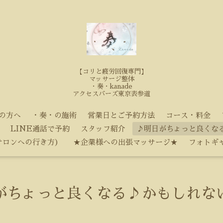
【コリと疲労回復専門】
マッサージ整体
・奏・kanade
アクセスバーズ東京表参道
の方へ
・奏・の施術
営業日とご予約方法
コース・料金
LINE通話で予約
スタッフ紹介
♪明日がちょっと良くな
サロンへの行き方）
★企業様への出張マッサージ★
フォトギ
がちょっと良くなる♪かもしれな