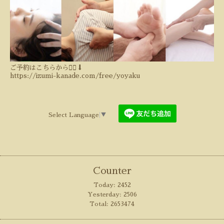
ご予約はこちらから💁‍♀️⬇️
https://izumi-kanade.com/free/yoyaku
Select Language
▼
Counter
Today:
2452
Yesterday:
2506
Total:
2653474