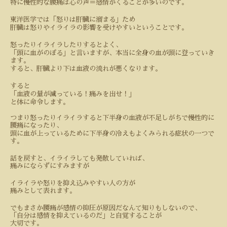
特に慢性的な腰痛は心の声＝感情がくることが多いのです。
東洋医学では「怒りは肝臓に溜まる」ため
肝臓は怒りやイライラの影響を受けやすいということです。
怒ったりイライラしたりするとよく、
「頭に血がのぼる」と言いますが、本当に全身の血が頭に登っていき
ます。
すると、肝臓より下は血液の流れが悪くなります。
すると
「血液の量が減っている！痛みを出せ！」
と体に命令します。
つまり怒ったりイライラすると下半身の血液が不足しがちで慢性的に
腰痛になったり、
頭に血が上っているために下半身の冷えもよくみられる症状の一つで
す。
話を戻すと、イライラしても発散していれば、
痛みにならずにすみますが
イライラや怒りを抑え込みやすい人の方が
痛みとして表れます。
でもまさか腰痛が感情の抑圧が原因だなんて知りもしないので、
「自分は感情を抑えているのだ」と自覚することが
大切です。