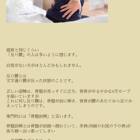
猫背と同じくらい
「反り腰」の人は多いように感じます。
自覚がない方がほとんどかもしれません。
反り腰とは
文字通り腰が反った状態のことです。
S
正しい姿勢は、骨盤が真っすぐに立ち、背骨がゆるやかな
字カーブ
を描いていますが
これに対し反り腰は、骨盤が前に傾き、背骨が腰のあたりから反りか
えってしまうのです。
専門的には「骨盤前傾」と言います。
(
)
骨盤前傾とは骨盤が前側へ倒れていて、坐骨
両側のお尻の下の骨
が
後ろ側へ出っ張ってしまい