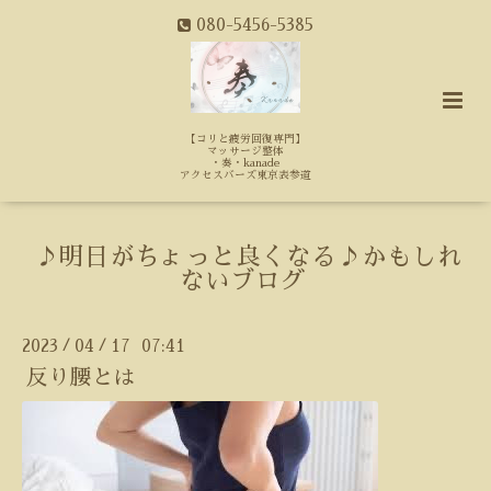
080-5456-5385
【コリと疲労回復専門】
マッサージ整体
・奏・kanade
アクセスバーズ東京表参道
♪明日がちょっと良くなる♪かもしれ
ないブログ
2023
04
17 07:41
/
/
反り腰とは