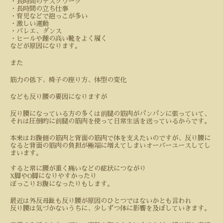
・長時間のデスクワーク
・長時間の立ち仕事
・育児などで抱っこが多い
・激しい運動
・バレエ、ダンス
・ヒールや踵の高い靴をよく履く
などが原因になります。
また
筋力の低下、椅子の座り方、体型の変化
なども反り腰の要因になりますが
反り腰になっている方の多くは前腿の筋肉がパンパンに張っていて、
それは圧倒的に前腿の筋肉を使って日常生活を送っているからです。
本来はお腹側の筋肉と背面の筋肉で体を支えたいのですが、反り腰に
なると背面の筋肉の負担が極端に増えてしまいオーバーユースしてし
まいます。
すると常に腰が重く痛いなどの症状につながり
X
O
脚や
脚になりやすかったり
ぽっこりお腹になったりもします。
最近は外反母趾も反り腰が原因のひとつではないかとも言われ
反り腰は気づかないうちに、少しずつ体に影響を及ぼしていきます。