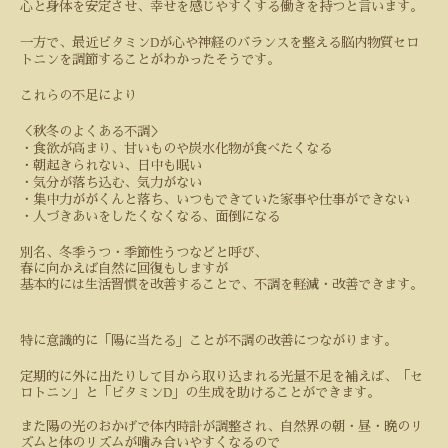
心と身体を安定させ、幸せを感じやすくする働きを持つと言います。
D
一方で、最近ビタミン
が心や神経のバランスを整える脳内物質セロ
トニンを調節することがわかったそうです。
これらの不足により
＜秋冬のよくある不調＞
・食欲が高まり、甘いものや炭水化物が食べたくなる
・朝起きられない、日中も眠い
・気分が落ち込む、気力がない
・集中力ががくんと落ち、いつもできていた家事や仕事ができない
・人づきあいをしたくなくなる、面倒になる
別名、冬季うつ・季節性うつなどと呼び、
春に向かえば自然に回復もしますが
基本的には生活習慣を改善することで、不調を軽減・改善できます。
特に意識的に「陽に当たる」ことが不調の改善につながります。
定期的に外に出たりして目から取り込まれる光量不足を補えば、「セ
D
ロトニン」と「ビタミン
」の生成を助けることができます。
また陽の光のおかげで体内時計が調整され、自然界の朝・昼・晩のリ
ズムと体のリズムが噛み合いやすくなるので