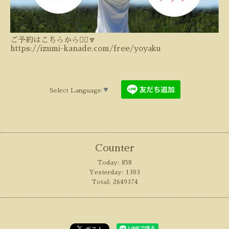
ご予約はこちらから💁‍♀️🔽
https://izumi-kanade.com/free/yoyaku
Select Language
▼
Counter
Today:
858
Yesterday:
1303
Total:
2649374