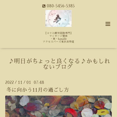
080-5456-5385
【コリと疲労回復専門】
マッサージ整体
・奏・kanade
アクセスバーズ東京表参道
♪明日がちょっと良くなる♪かもしれ
ないブログ
2022
11
01 07:48
/
/
冬に向かう11月の過ごし方