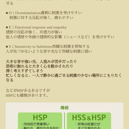
せる
■ O
Overstimulation
：
過剰に刺激を受けやすい
刺激に対する反応が強く、疲れやすい
■ E
Emotional response and empathy
：
感情の反応が強く、共感力が強い
他人の感情や外側の感情的な影響（ニュースなど）を受けやすい
■ S
Sensitivity to Subtleties
：
些細な刺激を察知する
人が気づかないような音や光など些細な刺激に弱い
大きな音や強い光、人混みが苦手だったり
芸術に触れると大きく心を動かされたり
深く考えすぎてしまう
忙しくなると、一人で静かに過ごせる刺激の少ない場所にこもりたく
なる
HSP
などが
あるあるですが
HSP
にも種類があります。