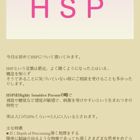
HSP
今日は初めて
について書いてみます。
HSP
という言葉は最近、よく聞くようになったとはいえ、
概念を知らず
そうであることに気づいていない故にご相談を受けることも多かった
りします。
HSP
Highly Sensitive Person
は
の略
で
視覚や聴覚など感覚が敏感で、刺激を受けやすいという生まれつきの
特性で
20%
5
1
実は人口の
くらい＝
人に
人いるとされます。
主な特徴
■ D
Depth of Processing
：
深く処理をする
簡単に結論の出るような物事であっても深くさまざまな思考をめぐら