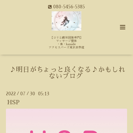
080-5456-5385
【コリと疲労回復専門】
マッサージ整体
・奏・kanade
アクセスバーズ東京表参道
♪明日がちょっと良くなる♪かもしれ
ないブログ
2022
07
30 05:13
/
/
HSP