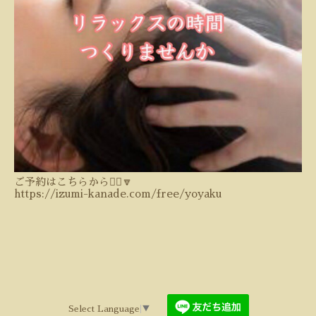
ご予約はこちらから💁‍♀️🔽
https://izumi-kanade.com/free/yoyaku
Select Language
▼