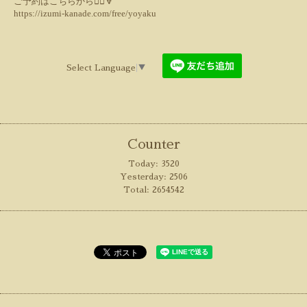
ご予約はこちらから💁‍♀️🔽
https://izumi-kanade.com/free/yoyaku
Select Language
▼
Counter
Today:
3520
Yesterday:
2506
Total:
2654542