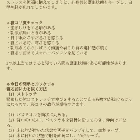
ストレスを極端に抱えてしまうと、心身共に緊張状態をキープし、自
律神経が乱れてしまいます。
🔹
寝コリ度チェック
・歯ぎしりをする癖がある
・朝顎が痛いときがある
・日中眠たさやだるさを感じる
・寝ている時、寒さを感じる
・朝起きてからしばらく頭痛や肩こり首の違和感が続く
・寝る寸前までスマホ・パソコンを見ている
3
つ以上当てはまると寝ている間も緊張状態にある可能性がありま
す。
🍀
今日の簡単セルフケア
🍀
寝る前に力を抜く方法
1
（
）ストレッチ
緊張した体はストレッチで伸びをすることである程度力が抜けるよう
になるので、寝コリの改善が期待できます。
1
（
）バスタオルを筒状に丸める。
2
（
）背中の中心に、バスタオルを背骨に沿っておき、仰向けにな
る。
3
30
（
）床に肘が付いた状態で両手をバンザイして、
秒キープ。
4
30
（
）床に付いた状態で肘を直角にし、
秒キープ。