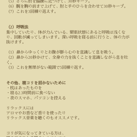
5
30
（
）さらに肘を脇腹に近づけて、
秒キープ。
6
30
（
）腕を胸の前まで上げて、肘と手のひらを合わせて
秒キープ。
7
3
（
）これを
回繰り返えす。
2
（
）呼吸法
集中していたり、体が力んでいる、緊張状態にあると呼吸は浅くな
り、回数が減ってしまいます。深い呼吸を寝る前に行うと、体の力が
抜けます。
1
（
）鼻からゆっくりとお腹が膨らむのを意識して息を吸う。
2
20
（
）鼻から
秒かけて、全身の力を抜くことを意識しながら息を吐
く。
3
5
（
）これを無理がない範囲で
回繰り返す。
その他、寝コリを招かないために
・枕はあったものを
2.3
・寝る
時間前に食べない
・夜のスマホ、パソコンを控える
リラックスには
アロマやお香など香りを使ったり
リラックス音楽を聴くのもオススメです。
コリが気になってきている方は、