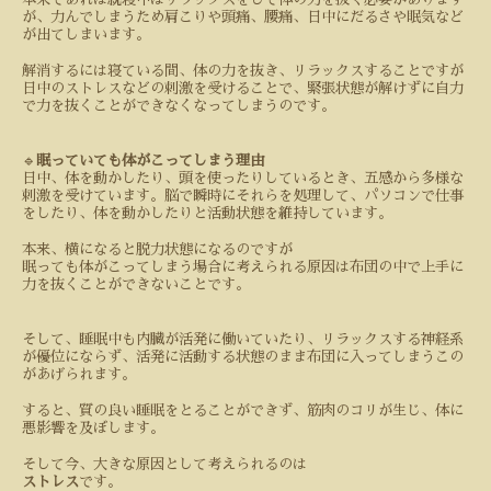
が、力んでしまうため肩こりや頭痛、腰痛、日中にだるさや眠気など
が出てしまいます。
解消するには寝ている間、体の力を抜き、リラックスすることですが
日中のストレスなどの刺激を受けることで、緊張状態が解けずに自力
で力を抜くことができなくなってしまうのです。
🔹
眠っていても体がこってしまう理由
日中、体を動かしたり、頭を使ったりしているとき、五感から多様な
刺激を受けています。脳で瞬時にそれらを処理して、パソコンで仕事
をしたり、体を動かしたりと活動状態を維持しています。
本来、横になると脱力状態になるのですが
眠っても体がこってしまう場合に考えられる原因は布団の中で上手に
力を抜くことができないことです。
そして、睡眠中も内臓が活発に働いていたり、リラックスする神経系
が優位にならず、活発に活動する状態のまま布団に入ってしまうこの
があげられます。
すると、質の良い睡眠をとることができず、筋肉のコリが生じ、体に
悪影響を及ぼします。
そして今、大きな原因として考えられるのは
ストレス
です。