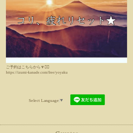
ご予約はこちらから🔽💁‍♀️
https://izumi-kanade.com/free/yoyaku
Select Language
▼