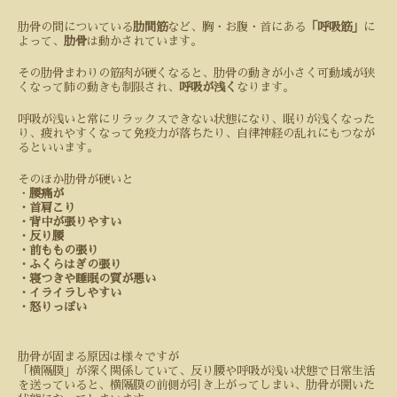
肋骨の間についている
肋間筋
など、胸・お腹・首にある
「呼吸筋」
に
よって、
肋骨
は動かされています。
その肋骨まわりの筋肉が硬くなると、肋骨の動きが小さく可動域が狭
くなって肺の動きも制限され、
呼吸が浅く
なります。
呼吸が浅いと常にリラックスできない状態になり、眠りが浅くなった
り、疲れやすくなって免疫力が落ちたり、自律神経の乱れにもつなが
るといいます。
そのほか肋骨が硬いと
・
腰痛が
・首肩こり
・背中が張りやすい
・反り腰
・前ももの張り
・ふくらはぎの張り
・寝つきや睡眠の質が悪い
・イライラしやすい
・怒りっぽい
肋骨が固まる原因は様々ですが
「横隔膜」が深く関係していて、反り腰や呼吸が浅い状態で日常生活
を送っていると、横隔膜の前側が引き上がってしまい、肋骨が開いた