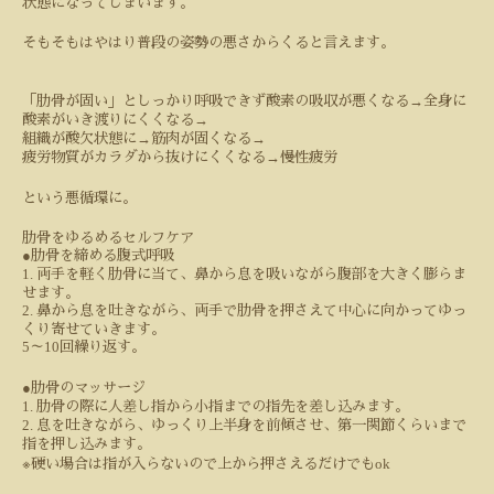
状態になってしまいます。
そもそもはやはり普段の姿勢の悪さからくると言えます。
→
「肋骨が固い」としっかり呼吸できず酸素の吸収が悪くなる
全身に
→
酸素がいき渡りにくくなる
→
→
組織が酸欠状態に
筋肉が固くなる
→
疲労物質がカラダから抜けにくくなる
慢性疲労
という悪循環に。
肋骨をゆるめるセルフケア
●
肋骨を締める腹式呼吸
1.
両手を軽く肋骨に当て、鼻から息を吸いながら腹部を大きく膨らま
せます。
2.
鼻から息を吐きながら、両手で肋骨を押さえて中心に向かってゆっ
くり寄せていきます。
5
10
～
回繰り返す。
●
肋骨のマッサージ
1.
肋骨の際に人差し指から小指までの指先を差し込みます。
2.
息を吐きながら、ゆっくり上半身を前傾させ、第一関節くらいまで
指を押し込みます。
※
ok
硬い場合は指が入らないので上から押さえるだけでも