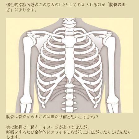
1
慢性的な疲労感のこの原因の
つとして考えられるのが「
肋骨の固
さ
」にあります。
と思いますよね？
肋骨は骨だから固いのは当たり前
実は肋骨は「動く」イメージがありませんが、
呼吸をするたび全体的にスライドしながら上に広がったりしぼんだり
します。