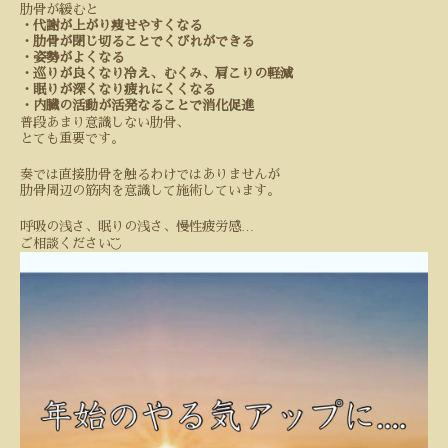
肋骨が緩むと
・代謝が上がり痩せやすくなる
・肋骨が閉じ切ることでくびれができる
・姿勢がよくなる
・巡りが良くなり冷え、むくみ、肩こりの軽減
・眠りが深くなり疲れにくくなる
・内臓の活動が活発なることで消化促進
普段あまり意識しない肋骨、
とても重要です。
奏では直接肋骨を触るわけではありませんが
肋骨周辺の筋肉を意識して施術しています。
…
呼吸の浅さ、眠りの浅さ、慢性疲労感
◟̆◞̆
ご相談ください