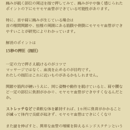
痛みが続く部位の周辺を指で押してみて、痛みがやや強く感じられた
ポイントの下にモヤモヤ血管ができている可能性があります。
特に、首や肩に痛みが生じている場合は
首の椎間関節や、頸椎の周囲にある筋膜や骨膜にモヤモヤ血管ができ
やすいことが研究によりわかっています。
解消のポイントは
15
秒の押圧（指圧）
一定の力で押さえ続けるのがコツで
マッサージではなく、血流を止めるのが目的です。
わたしの指圧はこれに近いものがあるかもしれません。
関節や筋肉が硬いうえに、同じ姿勢や動作を続けていると、肩や腰な
ど一定の部位に負担がかかり、モヤモヤ血管ができやすくなるんだと
か。
ストレッチなど
で柔軟な体を維持すれば、
1
ヵ所に負荷がかかること
が減って体内で炎症が起きず、モヤモヤ血管はできにくくなり
また腱を伸ばすと、異常な血管の増殖を抑えるエンドスタチンという