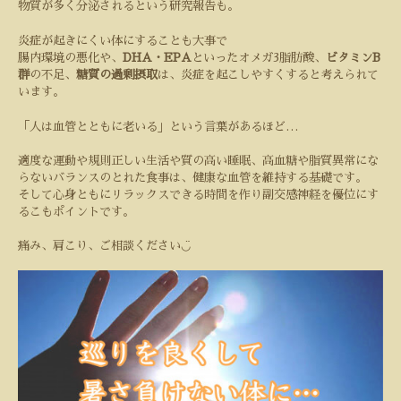
物質が多く分泌されるという研究報告も。
炎症が起きにくい体にすることも大事で
腸内環境の悪化や、
DHA
・
EPA
といったオメガ
3
脂肪酸、
ビタミン
B
群
の不足、
糖質の過剰摂取
は、炎症を起こしやすくすると考えられて
います。
「人は血管とともに老いる」という言葉があるほど
…
適度な運動や規則正しい生活や質の高い睡眠、高血糖や脂質異常にな
らないバランスのとれた食事は、健康な血管を維持する基礎です。
そして心身ともにリラックスできる時間を作り副交感神経を優位にす
るこもポイントです。
◡̈
痛み、肩こり、ご相談ください