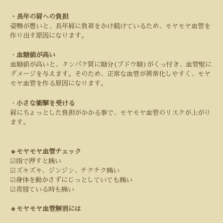
・長年の肩への負担
姿勢が悪いと、長年肩に負荷をかけ続けているため、モヤモヤ血管を
作り出す原因になります。
・
血糖値が高い
血糖値が高いと、タンパク質に糖分
(
ブドウ糖
)
がくっ付き、血管壁に
ダメージを与えます。そのため、正常な血管が異常化しやすく、モヤ
モヤ血管を作る原因になります。
・
小さな衝撃を受ける
肩にちょっとした負担がかかる事で、モヤモヤ血管のリスクが上がり
ます。
🔹モヤモヤ血管チェック
☑︎
指で押すと痛い
☑︎
ズキズキ、ジンジン、チクチク痛い
☑︎
身体を動かさずにじっとしていても痛い
☑︎
夜寝ている時も痛い
🔹モヤモヤ血管解消には