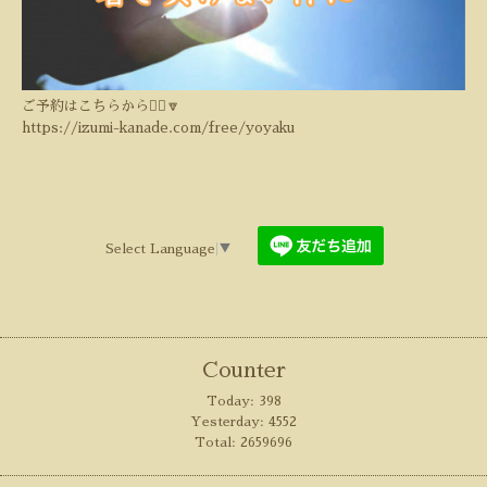
ご予約はこちらから💁‍♀️🔽
https://izumi-kanade.com/free/yoyaku
Select Language
▼
Counter
Today:
398
Yesterday:
4552
Total:
2659696